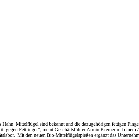
ans Hahn. Mittelflügel sind bekannt und die dazugehörigen fettigen Fin
chritt gegen Fettfinger“, meint Geschäftsführer Armin Kremer mit eine
slabor. Mit den neuen Bio-Mittelflügelspießen ergänzt das Unternehme