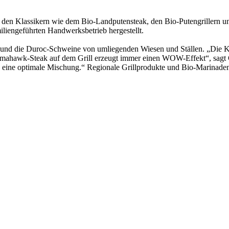
n den Klassikern wie dem Bio-Landputensteak, den Bio-Putengrillern u
iliengeführten Handwerksbetrieb hergestellt.
nd die Duroc-Schweine von umliegenden Wiesen und Ställen. „Die Kla
Tomahawk-Steak auf dem Grill erzeugt immer einen WOW-Effekt“, sagt
e eine optimale Mischung.“ Regionale Grillprodukte und Bio-Marinaden