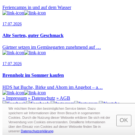
Feriencamps in und auf dem Wasser
17.07.2026
Alte Sorten, guter Geschmack
Gärtner setzen im Gemüsegarten zunehmend auf …
17.07.2026
Brennholz im Sommer kaufen
HDS hat Buche, Birke und Ahorn im Angebot – a…
»
Impressum
»
Datenschutz
»
AGB
Wir möchten Ihnen den bestmöglichen Service bieten. Dazu
speichern wir Informationen über Ihren Besuch in sogenann­ten
Cookies. Durch die Nutzung dieser Webseite erklären Sie sich mit der
Redaktion · Graf-Schack-Alle 8 · 19053 Schwerin
OK
Verwendung von Cookies einverstanden. Detaillierte Informationen
Telefon:
0385 - 63 83 281
· Fax: 0385 - 63 83 279 · Mail:
über den Einsatz von Cookies auf dieser Webseite finden Sie in
redaktion@schwerin.live
unserer
Datenschutzerklärung
.