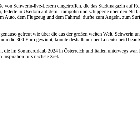
e von Schwerin-live-Lesern eingetroffen, die das Stadtmagazin auf R
 federte in Usedom auf dem Trampolin und schipperte über den Nil bis
t dem Auto, dem Flugzeug und dem Fahrrad, durfte zum Angeln, zum Surf
genauso gefreut wie über die aus der großen weiten Welt. Schwerin u
s nun die 300 Euro gewinnt, konnte deshalb nur per Losentscheid beant
n, die im Sommerurlaub 2024 in Österreich und Italien unterwegs war. 
 Inspiration fürs nächste Ziel.