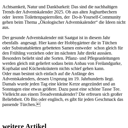
Achtsamkeit, Natur und Dank­barkeit: Das sind die nachhaltigen
Trends der Advents­kalender 2025. Ob aus alten Joghurt­bechern
oder leeren Toiletten­papierrollen, der Do-it-Yourself-Community
gehen beim Thema „Ökologischer Adventskalender“ die Ideen nicht
aus.
Der gesunde Adventskalender mit Saatgut ist in diesem Jahr
ebenfalls angesagt. Hier kann der Hobbygärtner die in Tütchen
oder Substrat­tabletten gebetteten Samen entweder schon gleich für
den Frühling vorziehen oder im nächsten Jahr direkt aussäen.
Besonders beliebt sind alte Sorten. Pflanz- und Pflegeanleitungen
werden gleich mit geliefert sodass beim Anbau von Freilandgurke,
Kopfsalat und Küchenkräutern nichts schief gehen kann.
Oder man besinnt sich einfach auf die Anfänge des
Adventskalenders, dessen Ursprung im 19. Jahrhunderts liegt.
Damals wurde jeden Tag eine kleine Kerze angezündet und an
Sonntagen eine etwas größere. Dazu passt eine schöne Tasse Tee.
Vielleicht aus einem Tee­adventskalender? Die erfreuen sich großer
Beliebtheit. Ob Bio oder englisch, es gibt für jeden Geschmack das
passende Türchen.
weitere Artikel