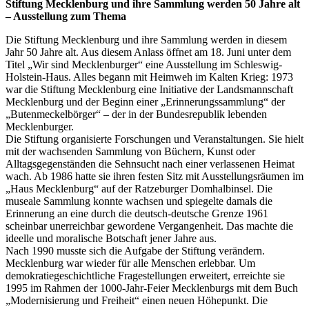
Stiftung Mecklenburg und ihre Sammlung werden 50 Jahre alt
– Ausstellung zum Thema
Die Stiftung Mecklenburg und ihre Sammlung werden in diesem
Jahr 50 Jahre alt. Aus diesem Anlass öffnet am 18. Juni unter dem
Titel „Wir sind Mecklenburger“ eine Ausstellung im Schleswig-
Holstein-Haus. Alles begann mit Heimweh im Kalten Krieg: 1973
war die Stiftung Mecklenburg eine Initiative der Landsmannschaft
Mecklenburg und der Beginn einer „Erinnerungssammlung“ der
„Butenmeckelbörger“ – der in der Bundesrepublik lebenden
Mecklenburger.
Die Stiftung organisierte Forschungen und Veranstaltungen. Sie hielt
mit der wachsenden Sammlung von Büchern, Kunst oder
Alltagsgegenständen die Sehnsucht nach einer verlassenen Heimat
wach. Ab 1986 hatte sie ihren festen Sitz mit Ausstellungsräumen im
„Haus Mecklenburg“ auf der Ratzeburger Domhalbinsel. Die
museale Sammlung konnte wachsen und spiegelte damals die
Erinnerung an eine durch die deutsch-deutsche Grenze 1961
scheinbar unerreichbar gewordene Vergangenheit. Das machte die
ideelle und moralische Botschaft jener Jahre aus.
Nach 1990 musste sich die Aufgabe der Stiftung verändern.
Mecklenburg war wieder für alle Menschen erlebbar. Um
demokratiegeschichtliche Fragestellungen erweitert, erreichte sie
1995 im Rahmen der 1000-Jahr-Feier Mecklenburgs mit dem Buch
„Modernisierung und Freiheit“ einen neuen Höhepunkt. Die