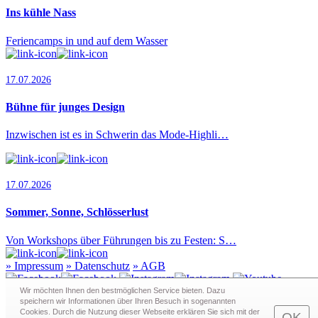
Ins kühle Nass
Feriencamps in und auf dem Wasser
17.07.2026
Bühne für junges Design
Inzwischen ist es in Schwerin das Mode-Highli…
17.07.2026
Sommer, Sonne, Schlösserlust
Von Workshops über Führungen bis zu Festen: S…
»
Impressum
»
Datenschutz
»
AGB
Wir möchten Ihnen den bestmöglichen Service bieten. Dazu
speichern wir Informationen über Ihren Besuch in sogenann­ten
Cookies. Durch die Nutzung dieser Webseite erklären Sie sich mit der
Redaktion · Graf-Schack-Alle 8 · 19053 Schwerin
OK