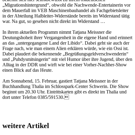
„Migrationshintergrund“, obwohl die Nachwende-Entertainerin vor
dem Mauerfall im VEB Maschinenbauhandel als Fachgebietsleiter
in der Abteilung Halbleiter-Widerstände bereits im Widerstand tätig
war. Na gut, so gesehen nicht direkt im Widerstand …
In ihrem aktuellen Programm nimmt Tatjana Meissner die
Deutungshoheit ihrer Vergangenheit in die eigene Hand und erinnert
an das „untergegangene Land der Libido“. Dabei geht sie auch der
Frage nach, wie man einem Alien erklären würde, wie ein Ossi ist.
Dabei plaudert die bekennende „Begrüßungsgeldverschwenderin“
und „Puhdysmitsingerin“ mit viel Humor über ihre Jugend, über den
Alltag in der DDR und wirft wie bei einer Vorher-Nachher-Show
einen Blick auf das Heute.
Am Sonnabend, 15. Februar, gas­­tiert Tatjana Meissner in der
Buchhandlung Thalia im Schloss­park-Center Schwerin. Die Show
beginnt um 20.30 Uhr. Eintrittskarten gibt es direkt im Thalia und
dort unter Telefon 0385/591530.
weitere Artikel