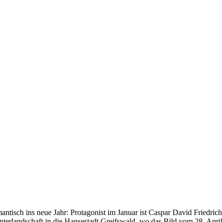
mantisch ins neue Jahr: Protagonist im Januar ist Caspar David Friedric
terlandschaft in die Hansestadt Greifswald, wo das Bild vom 28. April 