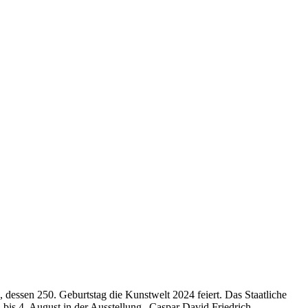
h, dessen 250. Geburtstag die Kunstwelt 2024 feiert. Das Staatliche
bis 4. August in der Ausstellung „Caspar David Friedrich.