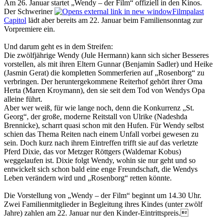
Am 26. Januar startet „Wendy – der Film“ offiziell in den Kinos.
Der Schweriner
Filmpalast
Capitol
lädt aber bereits am 22. Januar beim Familiensonntag zur
Vorpremiere ein.
Und darum geht es in dem Streifen:
Die zwölfjährige Wendy (Jule Hermann) kann sich sicher Besseres
vorstellen, als mit ihren Eltern Gunnar (Benjamin Sadler) und Heike
(Jasmin Gerat) die kompletten Sommerferien auf „Rosenborg“ zu
verbringen. Der heruntergekommene Reiterhof gehört ihrer Oma
Herta (Maren Kroymann), den sie seit dem Tod von Wendys Opa
alleine führt.
Aber wer weiß, für wie lange noch, denn die Konkurrenz „St.
Georg“, der große, moderne Reitstall von Ulrike (Nadeshda
Brennicke), scharrt quasi schon mit den Hufen. Für Wendy selbst
schien das Thema Reiten nach einem Unfall vorbei gewesen zu
sein. Doch kurz nach ihrem Eintreffen trifft sie auf das verletzte
Pferd Dixie, das vor Metzger Röttgers (Waldemar Kobus)
weggelaufen ist. Dixie folgt Wendy, wohin sie nur geht und so
entwickelt sich schon bald eine enge Freundschaft, die Wendys
Leben verändern wird und „Rosenborg“ retten könnte.
Die Vorstellung von „Wendy – der Film“ beginnt um 14.30 Uhr.
Zwei Familienmitglieder in Begleitung ihres Kindes (unter zwölf
Jahre) zahlen am 22. Januar nur den Kinder-Eintritts­preis.