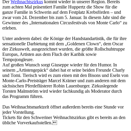
Der
Weihnachtszirkus
kommt wieder in unserer Region. Bereits
zum achten Mal präsentiert Familie Huppertz die Show für die
ganze Familie in Schwerin auf dem Festplatz Krebsförden – und
zwar vom 24. Dezember bis zum 5. Januar. In diesem Jahr sind die
Gewinner des „Internationalen Circusfestivals von Monte Carlo“ zu
erleben.
Unter anderem dabei: die Könige der Handstandartistik, die für ihre
sensationelle Darbietung mit dem „Goldenen Clown“, dem Oscar
der Zirkuswelt, ausgezeichnet wurden, die größte Rollschuhtruppe
Europas, Artisten aus dem Fluch der Karibik sowie
Tempojongleure.
Auf großen Wunsch sorgt Giuseppe wieder für den Humor. In
seinem „Artistengepäck“ dabei hat er seine beiden Freunde Charly
und Tomi. Tierisch wird es zum einen mit den Bisons und Eseln von
Monte-Carlo-Preisträger Marcel Krämer und zum anderen mit dem
sächsischen Pferdeflüsterer Robin Lauenburger. Zirkuslegende
Torsten Malmström wird wieder fachkundig als Moderator durch
das Programm führen.
Das Weihnachtsmarktzelt öffnet außerdem bereits eine Stunde vor
jeder Vorstellung.
Tickets für den Schweriner Weihnachtszirkus gibt es bereits an den
übliche Vorverkaufsstellen.