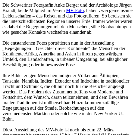
Die Schweriner Fotografin Anke Berger und der Archäologe Jürgen
Brandt, beide Mitglied im Verein
MV-Foto
, haben zwei gemeinsame
Leidenschaften – das Reisen und das Fotografieren. So bereisten sie
die unterschiedlichsten Regionen unserer Erde. Immer wieder waren
es dabei die Begegnungen mit den Menschen, stille Beob­achtungen
wie gesuchte Kontakte wechselten einander ab.
Die entstandenen Fotos porträtieren nun in der Ausstellung
„Begegnungen – Gesichter dreier Kontinente“ die Menschen der
Kontinente Afrika, Amerika und Asien in ihrem gegenwärtigen
Umfeld, den Landschaften, in urbaner Umgebung, bei alltäglicher
Beschäftigung oder in bewusster Pose.
Ihre Bilder zeigen Menschen indigener Völker aus Äthiopien,
Tansania, Namibia, Indien, Ecuador und Indochina in traditioneller
Tracht und Schmuck, die oft nur noch für die Besucher angelegt
werden. Das Problem des Zusammentreffens von Moderne und
Fortschritt, dem Wunsch, daran teilzunehmen, und dem Bewahren
uralter Traditionen ist unübersehbar. Hinzu kommen zufällige
Begegnungen auf der Straße, Beobachtungen auf den
verschiedensten Märkten oder solche wie in der New Yorker U-
Bahn.
Diese Ausstellung des MV-Foto ist noch bis zum 22. März