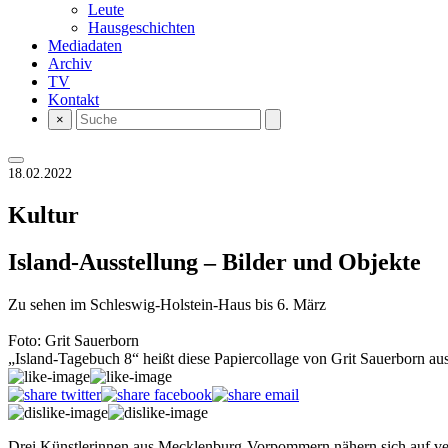
Leute
Hausgeschichten
Mediadaten
Archiv
TV
Kontakt
×
18.02.2022
Kultur
Island-Ausstellung – Bilder und Objekte
Zu sehen im Schleswig-Holstein-Haus bis 6. März
Foto: Grit Sauerborn
„Island-Tagebuch 8“ heißt diese Papiercollage von Grit Sauerborn au
Drei Künstlerinnen aus Mecklenburg-Vorpommern nähern sich auf versc