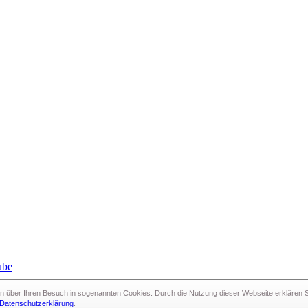
n über Ihren Besuch in sogenann­ten Cookies. Durch die Nutzung dieser Webseite erklären Si
schwerin.live
Datenschutzerklärung
.