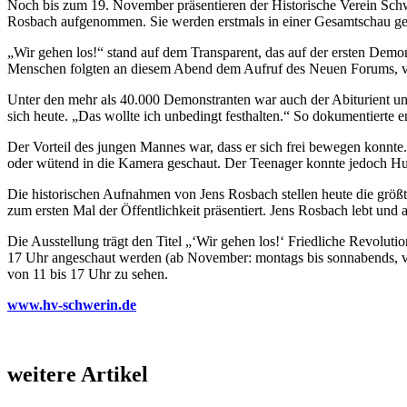
Noch bis zum 19. November präsentieren der Historische Verein Sc
Rosbach aufgenommen. Sie werden erstmals in einer Gesamtschau ge
„Wir gehen los!“ stand auf dem Transparent, das auf der ersten Dem
Menschen folgten an diesem Abend dem Aufruf des Neuen Forums, ver
Unter den mehr als 40.000 Demonstranten war auch der Abiturient und
sich heute. „Das wollte ich unbedingt festhalten.“ So dokumentierte
Der Vorteil des jungen Mannes war, dass er sich frei bewegen konnt
oder wütend in die Kamera geschaut. Der Teenager konnte jedoch Hu
Die historischen Aufnahmen von Jens Rosbach stellen heute die größ
zum ersten Mal der Öffentlichkeit präsentiert. Jens Rosbach lebt und ar
Die Ausstellung trägt den Titel „‘Wir gehen los!‘ Friedliche Revolu
17 Uhr angeschaut werden (ab November: montags bis sonnabends, von
von 11 bis 17 Uhr zu sehen.
www.hv-schwerin.de
weitere Artikel