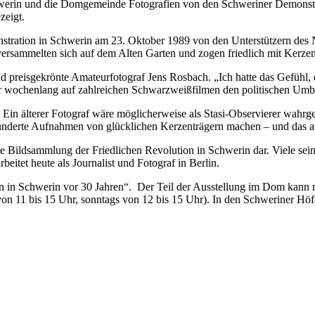
hwerin und die Domgemeinde Fotografien von den Schweriner Demonstr
zeigt.
onstration in Schwerin am 23. Oktober 1989 von den Unterstützern des
sammelten sich auf dem Alten Garten und zogen friedlich mit Kerzen
 preisgekrönte Amateurfotograf Jens Rosbach. „Ich hatte das Gefühl, d
 er wochenlang auf zahlreichen Schwarzweißfilmen den politischen Umb
e. Ein älterer Fotograf wäre möglicherweise als Stasi-Observierer wah
nderte Aufnahmen von glücklichen Kerzenträgern machen – und das au
te Bildsammlung der Friedlichen Revolution in Schwerin dar. Viele sei
beitet heute als Journalist und Fotograf in Berlin.
tion in Schwerin vor 30 Jahren“. Der Teil der Ausstellung im Dom kann
 11 bis 15 Uhr, sonntags von 12 bis 15 Uhr). In den Schweriner Höfe