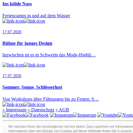
Ins kühle Nass
Feriencamps in und auf dem Wasser
17.07.2026
Bühne für junges Design
Inzwischen ist es in Schwerin das Mode-Highli…
17.07.2026
Sommer, Sonne, Schlösserlust
Von Workshops über Führungen bis zu Festen: S…
»
Impressum
»
Datenschutz
»
AGB
Redaktion · Graf-Schack-Alle 8 · 19053 Schwerin
Wir möchten Ihnen den bestmöglichen Service bieten. Dazu speichern wir Informatione
Telefon:
0385 - 63 83 281
· Fax: 0385 - 63 83 279 · Mail:
redaktion@
Informationen über den Einsatz von Cookies auf dieser Webseite finden Sie in unserer