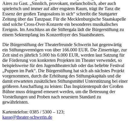
Aires zu Gast. „Sinnlich, provokant, melancholisch, aber auch
spielerisch und immer auf aller engstem Raum, trägt ihr Tanz die
Essenz der großen Tangosalons in sich“ schreibt die Stuttgarter
Zeitung über das Tanzpaar. Für die Mecklenburgische Staatskapelle
sind solche Cross-Over-Konzerte ein besonderes musikalisches
Ereignis. Im Anschluss an die Stiftergala lädt die Bürgerstiftung zu
einem Sektempfang ins Konzertfoyer des Staatstheaters.
Die Bürgerstiftung der Theaterfreunde Schwerin hat gegenwärtig
ein Stiftungsvermögen von über 166.000 EUR. Die Zinserträge, zur
Zeit sind es jährlich 5.000 bis 6.000 EUR, werden laut Satzung für
die Förderung von konkreten Projekten im Theater verwendet, so
beispielsweise für den Jugendtheaterclub oder das beliebte Festival
„Puppen im Park“. Die Bürgerstiftung hat sich als nächstes Projekt
vorgenommen, durch die Erhöhung des Stiftungskapitals und die
damit erwarteten zusätzlichen Stiftungsmittel Unterstützung bei einer
größeren Anschaffung zu leisten: Das Inspizientenpult der Großen
Bühne muss dringend erneuert werden, um die Betreuung der
Vorstellungen und Proben nach neuestem Standard zu
gewährleisten.
Kartentelefon: 0385 / 5300 – 123;
kasse@theater-schwerin.de