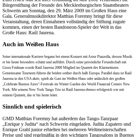
Bürgerstiftung der Freunde des Mecklenburgischen Staatstheaters
Schwerin am Sonntag, den 29. März 2009 im Großen Haus eine
Gala. Generalmusikdirektor Matthias Foremny bringt für diese
Veranstaltung, deren Einnahmen vollständig der Stiftung zugute
kommen, einen der besten Bandoneon-Spieler der Welt in das
Große Haus: Raúl Jaurena.
Auch im Weißen Haus
S
eine internationale Karriere begann bei einem Konzert mit Astor Piazzolla, dessen Musik
er bis heute besonders schätzt und aufführt. Durch seine persönliche Freundschaft mit
Giora Feidman wurde Raúl Jaurena 2000 Mitglied im Quartett des Klarinettisten.
Gemeinsame Tourneen führen die beiden seither durch halb Europa. Parallel dazu ist Raúl
Jaurena in den USA aktiv, spielt als Gast im Weißen Haus oder anlässlich des großen
„Celebrate Buenos Aires“-Festivals im Winter Garden des World Financial Centers New
York. Mit seinem New York Tango Trio ist Raúl Jaurena ebenso erfolgreich wie mit
seinem Quintett, das er bis heute leitet.
Sinnlich und spielerisch
GMD Matthias Foremny hat außerdem das Tango-Tanzpaar
„Enrique y Judita“ nach Schwerin eingeladen. Judita Zapatero und
Enrique Grahl junior erhielten bei mehreren Weltmeisterschaften
Preise und sind regelmäßig in den wichtigen Tangosalons in Buenos