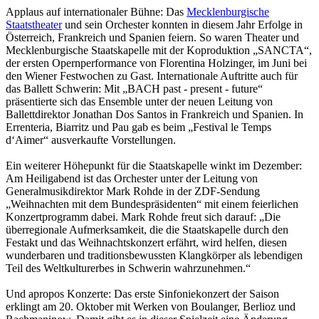
Applaus auf internationaler Bühne: Das
Mecklenburgische
Staatstheater
und sein Orchester konnten in diesem Jahr Erfolge in
Österreich, Frankreich und Spanien feiern. So waren Theater und
Mecklenburgische Staatskapelle mit der Koproduktion „SANCTA“,
der ersten Opernperformance von Florentina Holzinger, im Juni bei
den Wiener Festwochen zu Gast. Internationale Auftritte auch für
das Ballett Schwerin: Mit „BACH past - present - future“
präsentierte sich das Ensemble unter der neuen Leitung von
Ballettdirektor Jonathan Dos Santos in Frankreich und Spanien. In
Errenteria, Biarritz und Pau gab es beim „Festival le Temps
d‘Aimer“ ausverkaufte Vorstellungen.
Ein weiterer Höhepunkt für die Staatskapelle winkt im Dezember:
Am Heiligabend ist das Orchester unter der Leitung von
Generalmusikdirektor Mark Rohde in der ZDF-Sendung
„Weihnachten mit dem Bundespräsidenten“ mit einem feierlichen
Konzertprogramm dabei. Mark Rohde freut sich darauf: „Die
überregionale Aufmerksamkeit, die die Staatskapelle durch den
Festakt und das Weihnachtskonzert erfährt, wird helfen, diesen
wunderbaren und traditionsbewussten Klangkörper als lebendigen
Teil des Weltkulturerbes in Schwerin wahrzunehmen.“
Und apropos Konzerte: Das erste Sinfoniekonzert der Saison
erklingt am 20. Oktober mit Werken von Boulanger, Berlioz und