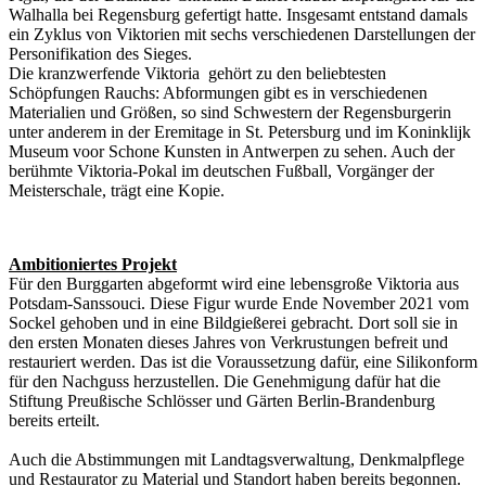
Walhalla bei Regensburg gefertigt hatte. Insgesamt entstand damals
ein Zyklus von Viktorien mit sechs verschiedenen Darstellungen der
Personifikation des Sieges.
Die kranzwerfende Viktoria gehört zu den beliebtesten
Schöpfungen Rauchs: Abformungen gibt es in verschiedenen
Materialien und Größen, so sind Schwestern der Regensburgerin
unter anderem in der Eremitage in St. Petersburg und im Koninklijk
Museum voor Schone Kunsten in Antwerpen zu sehen. Auch der
berühmte Viktoria-Pokal im deutschen Fußball, Vorgänger der
Meisterschale, trägt eine Kopie.
Ambitioniertes Projekt
Für den Burggarten abgeformt wird eine lebensgroße Viktoria aus
Potsdam-Sanssouci. Diese Figur wurde Ende November 2021 vom
Sockel gehoben und in eine Bildgießerei gebracht. Dort soll sie in
den ersten Monaten dieses Jahres von Verkrustungen befreit und
restauriert werden. Das ist die Voraussetzung dafür, eine Silikonform
für den Nachguss herzustellen. Die Genehmigung dafür hat die
Stiftung Preußische Schlösser und Gärten Berlin-Brandenburg
bereits erteilt.
Auch die Abstimmungen mit Landtagsverwaltung, Denkmalpflege
und Restaurator zu Material und Standort haben bereits begonnen.