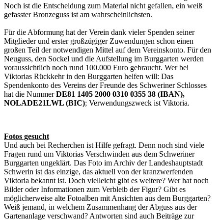
Noch ist die Entscheidung zum Material nicht gefallen, ein weiß
gefasster Bronzeguss ist am wahrscheinlichsten.
Für die Abformung hat der Verein dank vieler Spenden seiner
Mitglieder und erster großzügiger Zuwendungen schon einen
großen Teil der notwendigen Mittel auf dem Vereinskonto. Für den
Neuguss, den Sockel und die Aufstellung im Burggarten werden
voraussichtlich noch rund 100.000 Euro gebraucht. Wer bei
Viktorias Rückkehr in den Burggarten helfen will: Das
Spendenkonto des Vereins der Freunde des Schweriner Schlosses
hat die Nummer
DE81 1405 2000 0310 0355 38 (IBAN),
NOLADE21LWL (BIC)
; Verwendungszweck ist Viktoria.
Fotos gesucht
Und auch bei Recherchen ist Hilfe gefragt. Denn noch sind viele
Fragen rund um Viktorias Verschwinden aus dem Schweriner
Burggarten ungeklärt. Das Foto im Archiv der Landeshauptstadt
Schwerin ist das einzige, das aktuell von der kranzwerfenden
Viktoria bekannt ist. Doch vielleicht gibt es weitere? Wer hat noch
Bilder oder Informationen zum Verbleib der Figur? Gibt es
möglicherweise alte Fotoalben mit Ansichten aus dem Burggarten?
Weiß jemand, in welchem Zusammenhang der Abguss aus der
Gartenanlage verschwand? Antworten sind auch Beiträge zur