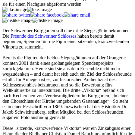
sie für einen Nachguss abgeformt werden.
Der Schweriner Burggarten soll eine dritte Siegesgöttin bekommen:
Die
Freunde des Schweriner Schlosses
haben bereits damit
begonnen, Spenden für die Figur einer sitzenden, kranzwerfenden
Viktoria zu sammeln.
Bereits die Figuren der beiden Siegesgöttinnen auf der Orangerie
konnten 2001 dank eines großangelegten Spendenprojekts
zurückgekehren. Heute sind sie aus dem Ensemble nicht mehr
wegzudenken – und damit hat sich auch ein Ziel der Schlossfreunde
erfüllt: Ihr Anliegen ist es, zur historischen Authentizität des
Schlossensembles beizutragen und so die Bewerbung fürs
Weltkulturerbe zu unterstützen. Die dritte „Viktoria“ befand sich
nach Recherchen von Vereinsmitgliedern im Burggarten, „in einer
den Chorschluss der Kirche umgebenden Gartenanlage“. So steht
es in einer Festschrift von 1869. Inzwischen hat der Historiker Dr.
Jakob Schwichtenberg, selbst Mitglied bei den Schlossfreunden,
sogar ein Foto ausfindig gemacht.
Diese „sitzende, kranzwerfende Viktoria“ war ein Zink­abguss einer
Figur, die der Bildhauer Christian Daniel Rauch ursprünglich für die