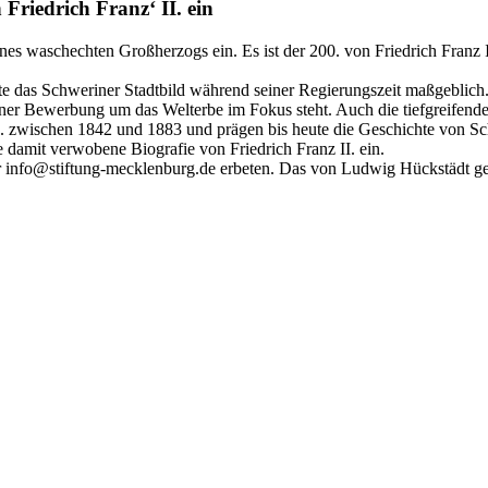
Friedrich Franz‘ II. ein
nes waschechten Großherzogs ein. Es ist der 200. von Friedrich Franz 
ste das Schweriner Stadtbild während seiner Regierungszeit maßgeblic
iner Bewerbung um das Welterbe im Fokus steht. Auch die tiefgreifend
II. zwischen 1842 und 1883 und prägen bis heute die Geschichte von 
e damit verwobene Biografie von Friedrich Franz II. ein.
info@stiftung-mecklenburg.de erbeten. Das von Ludwig Hückstädt gesch