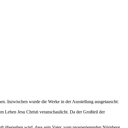
en. Inzwischen wurde die Werke in der Ausstellung ausgetauscht:
 im Leben Jesu Christi veranschaulicht. Da der Großteil der
oft übersehen wird, dass sein Vater, vom pros­perierenden Nürnberg