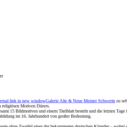
er
Galerie Alte & Neue Meister Schwerin
zu seh
n religiösen Motiven Dürers.
gesamt 15 Bildmotiven und einem Titelblatt besteht und die letzten Tage
bbildung im 16. Jahrhundert von großer Bedeutung.
 heute ohne Zweifel einer der bekanntesten deutschen Künstler – wobei 