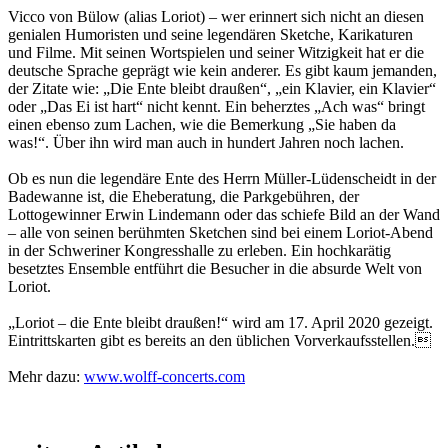
Vicco von Bülow (alias Loriot) – wer erinnert sich nicht an diesen
genialen Humoristen und seine legendären Sketche, Karikaturen
und Filme. Mit seinen Wortspielen und seiner Witzigkeit hat er die
deutsche Sprache geprägt wie kein anderer. Es gibt kaum jemanden,
der Zitate wie: „Die Ente bleibt draußen“, „ein Klavier, ein Klavier“
oder „Das Ei ist hart“ nicht kennt. Ein beherztes „Ach was“ bringt
einen ebenso zum Lachen, wie die Bemerkung „Sie haben da
was!“. Über ihn wird man auch in hundert Jahren noch lachen.
Ob es nun die legendäre Ente des Herrn Müller-Lüdenscheidt in der
Badewanne ist, die Eheberatung, die Parkgebühren, der
Lottogewinner Erwin Lindemann oder das schiefe Bild an der Wand
– alle von seinen berühmten Sketchen sind bei einem Loriot-Abend
in der Schweriner Kongresshalle zu erleben. Ein hochkarätig
besetztes Ensemble entführt die Besucher in die absurde Welt von
Loriot.
„Loriot – die Ente bleibt draußen!“ wird am 17. April 2020 gezeigt.
Eintrittskarten gibt es bereits an den üblichen Vorverkaufsstellen.
Mehr dazu:
www.wolff-concerts.com