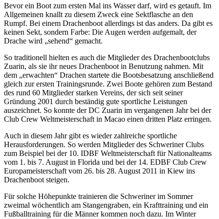
Bevor ein Boot zum ersten Mal ins Wasser darf, wird es getauft. Im
Allgemeinen knallt zu diesem Zweck eine Sektflasche an den
Rumpf. Bei einem Drachenboot allerdings ist das anders. Da gibt es
keinen Sekt, sondern Farbe: Die Augen werden aufgemalt, der
Drache wird „sehend“ gemacht.
So traditionell hielten es auch die Mitglieder des Drachenbootclubs
Zuarin, als sie ihr neues Drachenboot in Benutzung nahmen. Mit
dem „erwachten“ Drachen startete die Bootsbesatzung anschließend
gleich zur ersten Trainingsrunde. Zwei Boote gehören zum Bestand
des rund 60 Mitglieder starken Vereins, der sich seit seiner
Gründung 2001 durch beständig gute sportliche Leistungen
auszeichnet. So konnte der DC Zuarin im vergangenen Jahr bei der
Club Crew Weltmeisterschaft in Macao einen dritten Platz erringen.
Auch in diesem Jahr gibt es wieder zahlreiche sportliche
Herausforderungen. So werden Mitglieder des Schweriner Clubs
zum Beispiel bei der 10. IDBF Weltmeisterschaft für Nationalteams
vom 1. bis 7. August in Florida und bei der 14. EDBF Club Crew
Europameisterschaft vom 26. bis 28. August 2011 in Kiew ins
Drachenboot steigen.
Für solche Höhepunkte trainieren die Schweriner im Sommer
zweimal wöchentlich am Stangengraben, ein Krafttraining und ein
Fußballtraining für die Männer kommen noch dazu. Im Winter