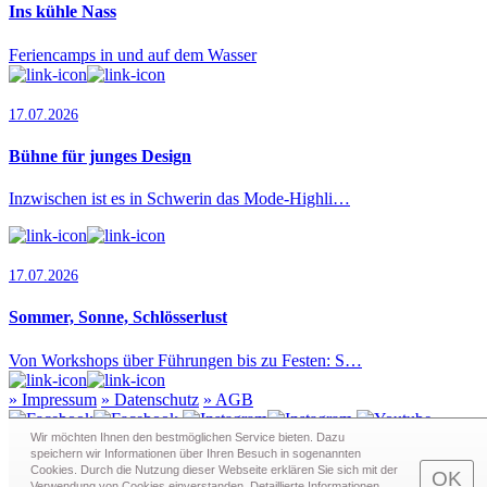
Ins kühle Nass
Feriencamps in und auf dem Wasser
17.07.2026
Bühne für junges Design
Inzwischen ist es in Schwerin das Mode-Highli…
17.07.2026
Sommer, Sonne, Schlösserlust
Von Workshops über Führungen bis zu Festen: S…
»
Impressum
»
Datenschutz
»
AGB
Wir möchten Ihnen den bestmöglichen Service bieten. Dazu
speichern wir Informationen über Ihren Besuch in sogenann­ten
Cookies. Durch die Nutzung dieser Webseite erklären Sie sich mit der
Redaktion · Graf-Schack-Alle 8 · 19053 Schwerin
OK
Verwendung von Cookies einverstanden. Detaillierte Informationen