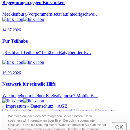
Begegnungen gegen Einsamkeit
Mecklenburg-Vorpommern setzt auf niedrigschwe…
14.07.2026
Für Teilhabe
„Recht auf Teilhabe“ heißt ein Ratgeber der B…
16.06.2026
Netzwerk für schnelle Hilfe
Wie umgehen mit einer Krebsdiagnose? Mobile B…
»
Impressum
»
Datenschutz
»
AGB
Wir möchten Ihnen den bestmöglichen Service bieten. Dazu
speichern wir Informationen über Ihren Besuch in sogenann­ten
Cookies. Durch die Nutzung dieser Webseite erklären Sie sich mit der
Redaktion · Graf-Schack-Alle 8 · 19053 Schwerin
OK
Verwendung von Cookies einverstanden. Detaillierte Informationen