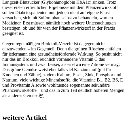
Langzeit-Blutzucker (Glykohämoglobin HbA1c) sinken. Trotz
dieser ersten erfreulichen Ergebnisse mit dem Pflanzenwirkstoff
sollten Diabetespatienten nun jedoch nicht auf eigene Faust
versuchen, sich mit Sulforaphan selbst zu behandeln, warnen
Mediziner. Erst müssen nämlich noch weitere Untersuchungen
bestätigen, ob und für wen der Pflanzenwirkstoff in der Praxis
geeignet ist.
Gegen regelmäßigen Brokkoli-Verzehr ist dagegen nichts
einzuwenden – im Gegenteil. Denn die grünen Röschen entfalten
für jedermann eine gesundheitsfördernde Wirkung. So pusht nicht
nur das im Brokkoli reichlich vorhandene Vitamin C das
Immunsystem, und zwar besser, als es etwa eine Zitrone vermag.
Das grüne Gemüse weist ebenfalls viel Kalzium auf (gut für
Knochen und Zähne), zudem Kalium, Eisen, Zink, Phosphor und
Natrium, viele wichtige Mineralstoffe, die Vitamine B1, B2, B6, E
und Provitamin A sowie wohltuende sogenannte sekundäre
Pflanzenwirkstoffe – und das in zum Teil deutlich höheren Mengen
als anderes Gemüse.
weitere Artikel