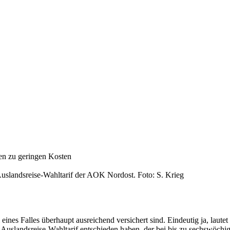
en zu geringen Kosten
 Auslandsreise-Wahltarif der AOK Nordost. Foto: S. Krieg
 eines Falles überhaupt ausreichend versichert sind. Eindeutig ja, lautet
n Auslandsreise-Wahltarif entschieden haben, der bei bis zu sechswöchig