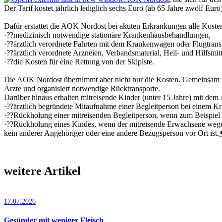
Der Tarif kostet jährlich lediglich sechs Euro (ab 65 Jahre zwölf Euro)
Dafür erstattet die AOK Nordost bei akuten Erkrankungen alle Kos­te
·??medizinisch notwendige stationäre Krankenhausbehandlungen,
·??ärztlich verordnete Fahrten mit dem Krankenwagen oder Flugtran
·??ärztlich verordnete Arzneien, Verbandsmaterial, Heil- und Hilfsm
·??die Kosten für eine Rettung von der Skipiste.
Die AOK Nordost übernimmt aber nicht nur die Kosten. Gemeinsam mit 
Ärzte und organisiert notwendige Rücktransporte.
Darüber hinaus erhalten mitreisende Kinder (unter 15 Jahre) mit dem 
·??ärztlich begründete Mitaufnahme einer Begleitperson bei einem K
·??Rückholung einer mitreisenden Begleitperson, wenn zum Beispiel e
·??Rückholung eines Kindes, wenn der mitreisende Erwachsene wegen
kein anderer Angehöriger oder eine andere Bezugsperson vor Ort ist
weitere Artikel
17.07.2026
Gesünder mit weniger Fleisch