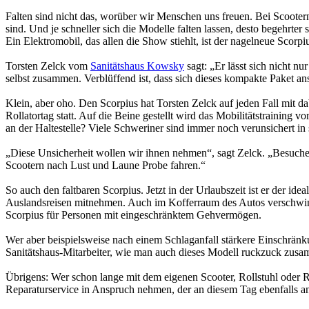
Falten sind nicht das, worüber wir Menschen uns freuen. Bei Scootern u
sind. Und je schneller sich die Modelle falten lassen, desto begehrter s
Ein Elektromobil, das allen die Show stiehlt, ist der nagelneue Scorp
Torsten Zelck vom
Sanitätshaus Kowsky
sagt: „Er lässt sich nicht 
selbst zusammen. Verblüffend ist, dass sich dieses kompakte Paket ans
Klein, aber oho. Den Scorpius hat Torsten Zelck auf jeden Fall mit 
Rollatortag statt. Auf die Beine gestellt wird das Mobilitätstrainin
an der Haltestelle? Viele Schweriner sind immer noch verunsichert in
„Diese Unsicherheit wollen wir ihnen nehmen“, sagt Zelck. „Besucher
Scootern nach Lust und Laune Probe fahren.“
So auch den faltbaren Scorpius. Jetzt in der Urlaubszeit ist er der ide
Auslandsreisen mitnehmen. Auch im Kofferraum des Autos verschwindet 
Scorpius für Personen mit eingeschränktem Gehvermögen.
Wer aber beispielsweise nach einem Schlaganfall stärkere Einschränku
Sanitätshaus-Mitarbeiter, wie man auch dieses Modell ruckzuck zusamm
Übrigens: Wer schon lange mit dem eigenen Scooter, Rollstuhl oder 
Reparaturservice in Anspruch nehmen, der an diesem Tag ebenfalls 