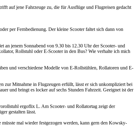
rifft auf jene Fahrzeuge zu, die für Ausflüge und Flug­reisen gedacht
der per Fernbedienung. Der kleine Scooter faltet sich dann von
ndet an jenem Sonnabend von 9.30 bis 12.30 Uhr der Scooter- und
ollator, Rollstuhl oder E-Scooter in den Bus? Wie verhalte ich mich
 üben und verschiedene Modelle von E-Rollstühlen, Rollatoren und E-
gen zur Mitnahme in Flugzeugen erfüllt, lässt er sich unkompliziert bei
er und bringt es locker auf sechs Stunden Fahrzeit. Geeignet ist der
rollstuhl ergoflix L. Am Scooter- und Rollatortag zeigt der
er gestalten lässt.
aube müsste mal wieder festgezogen werden, kann gern den Kowsky-