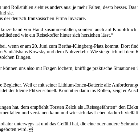
nd Rollstühlen sieht es anders aus: je mehr Falten, desto besser. Das t
ind sie.
ius der deutsch-französischen Firma Invacare.
nur kurzerhand von Hand zusammenfalten, sondern auch auf Knopfdruck o
chließend wie ein Reisekoffer hinter sich herziehen lässt.“
dabei, wenn er am 20. Juni zum Bertha-Klingberg-Platz kommt. Dort fi
g vom Sanitätshaus Kowsky und dem Nahverkehr. Wie steige ich mit dem R
 solchen Dingen.
 können uns also mit Fragen löchern, knifflige praktische Situationen
ale Begleiter. Weil er mit seiner Lithium-Ionen-Batterie alle Anforderun
der kleine Flitzer schnell. Kommt er dann ins Rollen, zeigt er Ausdau
ngen hat, dem empfiehlt Torsten Zelck als „Reisegefährten“ den Elektro
enfalten und verstauen kann und wie sich das Leben dadurch vielfältig
Rollator unterwegs ist und das Gefühl hat, die eine oder andere Schr
angeboten wird.