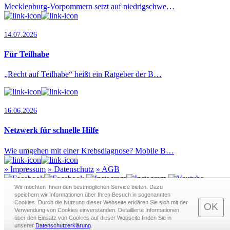
Mecklenburg-Vorpommern setzt auf niedrigschwe…
14.07.2026
Für Teilhabe
„Recht auf Teilhabe“ heißt ein Ratgeber der B…
16.06.2026
Netzwerk für schnelle Hilfe
Wie umgehen mit einer Krebsdiagnose? Mobile B…
»
Impressum
»
Datenschutz
»
AGB
Wir möchten Ihnen den bestmöglichen Service bieten. Dazu
speichern wir Informationen über Ihren Besuch in sogenann­ten
Cookies. Durch die Nutzung dieser Webseite erklären Sie sich mit der
Redaktion · Graf-Schack-Alle 8 · 19053 Schwerin
OK
Verwendung von Cookies einverstanden. Detaillierte Informationen
Telefon:
0385 - 63 83 281
· Fax: 0385 - 63 83 279 · Mail:
über den Einsatz von Cookies auf dieser Webseite finden Sie in
redaktion@schwerin.live
unserer
Datenschutzerklärung
.