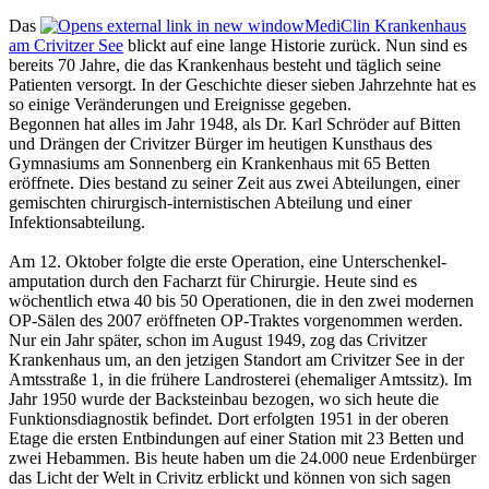
Das
MediClin Krankenhaus
am Crivitzer See
blickt auf eine lange Historie zurück. Nun sind es
bereits 70 Jahre, die das Krankenhaus besteht und täglich seine
Patienten versorgt. In der Geschichte dieser sieben Jahrzehnte hat es
so einige Veränderungen und Ereignisse gegeben.
Begonnen hat alles im Jahr 1948, als Dr. Karl Schröder auf Bitten
und Drängen der Crivitzer Bürger im heutigen Kunsthaus des
Gymnasiums am Sonnenberg ein Krankenhaus mit 65 Betten
eröffnete. Dies bestand zu seiner Zeit aus zwei Abteilungen, einer
gemischten chirurgisch-internistischen Abteilung und einer
Infektionsabteilung.
Am 12. Oktober folgte die erste Operation, eine Unterschenkel­
amputation durch den Facharzt für Chirurgie. Heute sind es
wöchentlich etwa 40 bis 50 Operationen, die in den zwei modernen
OP-Sälen des 2007 eröffneten OP-Traktes vorgenommen werden.
Nur ein Jahr später, schon im August 1949, zog das Crivitzer
Krankenhaus um, an den jetzigen Standort am Crivitzer See in der
Amtsstraße 1, in die frühere Land­rosterei (ehemaliger Amtssitz). Im
Jahr 1950 wurde der Backsteinbau bezogen, wo sich heute die
Funktions­diagnostik befindet. Dort erfolgten 1951 in der oberen
Etage die ersten Entbindungen auf einer Station mit 23 Betten und
zwei Hebammen. Bis heute haben um die 24.000 neue Erdenbürger
das Licht der Welt in Crivitz erblickt und können von sich sagen