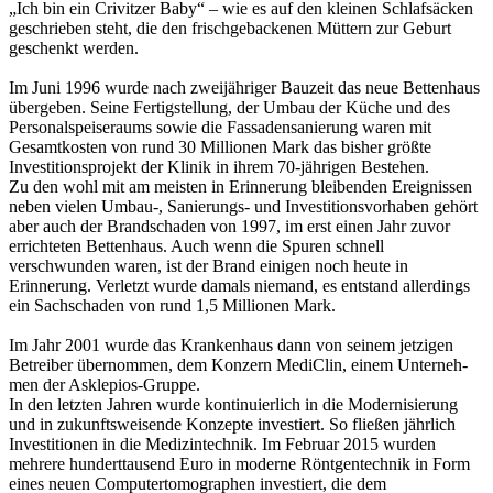
„Ich bin ein Crivitzer Baby“ – wie es auf den kleinen Schlafsäcken
geschrieben steht, die den frischgebackenen Müttern zur Geburt
geschenkt werden.
Im Juni 1996 wurde nach zweijähriger Bauzeit das neue Bettenhaus
übergeben. Seine Fertigstellung, der Umbau der Küche und des
Personalspeiseraums sowie die Fassadensanierung waren mit
Gesamtkosten von rund 30 Millionen Mark das bisher größte
Investitionsprojekt der Klinik in ihrem 70-jährigen Bestehen.
Zu den wohl mit am meisten in Erinnerung bleibenden Ereignissen
neben vielen Umbau-, Sanierungs- und Investitionsvorhaben gehört
aber auch der Brandschaden von 1997, im erst einen Jahr zuvor
errichteten Bettenhaus. Auch wenn die Spuren schnell
verschwunden waren, ist der Brand einigen noch heute in
Erinnerung. Verletzt wurde damals niemand, es entstand allerdings
ein Sachschaden von rund 1,5 Millionen Mark.
Im Jahr 2001 wurde das Krankenhaus dann von seinem jetzigen
Betreiber übernommen, dem Konzern MediClin, einem Un­ter­neh­
men der Asklepios-Gruppe.
In den letzten Jahren wurde kontinuierlich in die Modernisierung
und in zukunftsweisende Konzepte investiert. So fließen jährlich
Investitionen in die Medizintechnik. Im Februar 2015 wurden
mehrere hunderttausend Euro in moderne Röntgentechnik in Form
eines neuen Computertomographen investiert, die dem