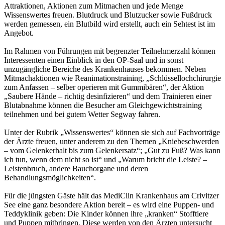
Attraktionen, Aktionen zum Mitmachen und jede Menge
Wissenswertes freuen. Blutdruck und Blutzucker sowie Fußdruck
werden gemessen, ein Blutbild wird erstellt, auch ein Sehtest ist im
Angebot.
Im Rahmen von Führungen mit begrenzter Teilnehmerzahl können
Interessenten einen Einblick in den OP-Saal und in sonst
unzugängliche Bereiche des Krankenhauses bekommen. Neben
Mitmachaktionen wie Reanimationstraining, „Schlüssellochchirurgie
zum Anfassen – selber operieren mit Gummibären“, der Aktion
„Saubere Hände – richtig desinfizieren“ und dem Trainieren einer
Blutabnahme können die Besucher am Gleichgewichtstraining
teilnehmen und bei gutem Wetter Segway fahren.
Unter der Rubrik „Wissenswertes“ können sie sich auf Fachvorträge
der Ärzte freuen, unter anderem zu den Themen „Kniebeschwerden
– vom Gelenkerhalt bis zum Gelenkersatz“; „Gut zu Fuß? Was kann
ich tun, wenn dem nicht so ist“ und „Warum bricht die Leiste? –
Leistenbruch, andere Bauchorgane und deren
Behandlungsmöglichkeiten“.
Für die jüngsten Gäste hält das MediClin Krankenhaus am Crivitzer
See eine ganz besondere Aktion bereit – es wird eine Puppen- und
Teddyklinik geben: Die Kinder können ihre „kranken“ Stofftiere
und Puppen mitbringen. Diese werden von den Ärzten untersucht