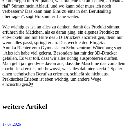
zu überlegen und zu planen, was brauche ich an Leuten, an Mate­
rial? Stimmt mein Ablauf, und wo kann oder muss ich noch
verbessern? Das kann man Eins-zu-eins in den Berufsalltag
übertragen“, sagt Holzmüller-Laue weiter.
Wie wichtig es ist, an alles zu denken, damit das Produkt stimmt,
erfuhren die Mädchen, als es daran ging, ein eigenes Produkt zu
entwickeln und mit Hilfe des 3D-Druckers anzufertigen, denn nur
wenn alles passt, springt er an. Das weckte den Ehrgeiz.
Annika Richter vom Gymnasialen Schulzentrum Wittenburg sagt:
„Also ich habe viel gelernt. Besonders hat mir der 3D-Drucker
gefallen. Es war toll, dass wir alles richtig ausprobieren durften.
Man geht ja irgendwie davon aus, dass die Maschine das von allein
macht. Jetzt erst ist mir bewusst, was alles dahinter steckt.“ Später
einen technischen Beruf zu erlernen, schließt sie nicht aus.
Praktisches Erleben ist eben wichtig, um andere Wege
einzuschlagen.
weitere Artikel
17.07.2026