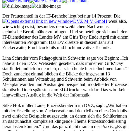
Der Frauenanteil in der IT-Branche liegt bei nur 14 Prozent. Die
DVZ M-V GmbH
weiß also,
wie wichtig es ist, besonders dem weiblichen Nachwuchs
technische Berufe näher zu bringen. Und so beteiligte sich auch der
IT-Dienstleister des Landes MV am Girls‘Day Ende April mit einem
interessanten Programm: Das DVZ setzte in diesem Jahr auf
Zuckerwatte, Fruchtcocktails und hochinnovative Technik.
Lina Schrader vom Pädagogium in Schwerin sagte vor Beginn: „Ich
habe auf den DVZ-Webseiten gesehen, dass immer ein Girls‘Day
stattfindet und ich freue mich, dass ich heute hier teilnehmen kann.“
Doch zunächst einmal blieben die Blicke der insgesamt 13
Schülerinnen aus Wittenburg und Schwerin beim Anblick von
Metaplanwänden und Aushängen beispielhaft modellierter Prozesse
skeptisch. Doch spätestens am 3D-Drucker war klar: Das wird kein
langweiliger Ausflug in die Welt der Informatik.
Silke Holzmüller-Laue, Prozessberaterin im DVZ, sagt: „Wir haben
mit der Erstellung von Zuckerwatte und dem Mixen eines Cocktails
zwei einfache Beispiele ausgesucht, an denen sich die Schülerinnen
an das zunächst kompliziert klingende Thema Prozessmodellierung
herantasten können.“ Und das ganz dicht dran an der Praxis. „Es gilt