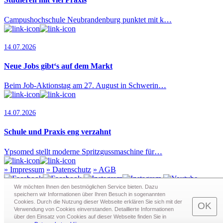
Campushochschule Neubrandenburg punktet mit k…
14.07.2026
Neue Jobs gibt‘s auf dem Markt
Beim Job-Aktionstag am 27. August in Schwerin…
14.07.2026
Schule und Praxis eng verzahnt
Ypsomed stellt moderne Spritzgussmaschine für…
»
Impressum
»
Datenschutz
»
AGB
Wir möchten Ihnen den bestmöglichen Service bieten. Dazu
speichern wir Informationen über Ihren Besuch in sogenann­ten
Cookies. Durch die Nutzung dieser Webseite erklären Sie sich mit der
Redaktion · Graf-Schack-Alle 8 · 19053 Schwerin
OK
Verwendung von Cookies einverstanden. Detaillierte Informationen
Telefon:
0385 - 63 83 281
· Fax: 0385 - 63 83 279 · Mail:
über den Einsatz von Cookies auf dieser Webseite finden Sie in
redaktion@schwerin.live