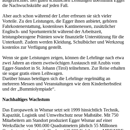
ausgezeichnet: Bei guten schulischen Leistungen übernimmt Egger
die Nachwuchskräfte auf jeden Fall.
Aber auch schon während der Lehre erfreuen sie sich vieler
Vorteile. Zu den Leistungen, die Egger ihnen anbietet, gehören
Fahrkostenerstattung, kostenloses Kantinenessen, zusätzlicher
Englisch- und Sportunterricht während der Arbeitszeit,
leistungsbezogene Prämien sowie finanzielle Unterstützung für die
Unterkunft. Zudem werden Kleidung, Schulbücher und Werkzeug
kos­tenlos zur Verfügung gestellt.
Wenn sie gute Leistungen zeigen, können die Lehrlinge nach etwa
zwei Jahren an einem zweiwöchigen Austausch mit Azubis vom
Egger-Standort in St. Johann (Tirol) teilnehmen. Zur Reise erhalten
sie sogar gratis einen Leihwagen.
Darüber hinaus beteiligen sich die Lehrlinge regelmäßig an
mehreren Messen und Veranstaltungen wie dem Kinderherbstfest
und der „Bummiolympiade“.
Nachhaltiges Wachstum
Das Europawerk in Wismar setzt seit 1999 hinsichtlich Technik,
Kapazität, Logistik und Umweltschutz neue Maßstäbe. Mit 750
Mitarbeitern am Standort produziert Egger Wismar auf einer
Werksfläche von 900.000 Quadratmetern jährlich 55 Millionen