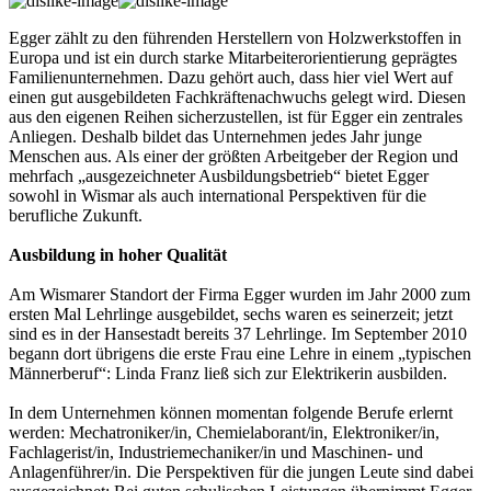
Egger zählt zu den führenden Herstellern von Holzwerkstoffen in
Europa und ist ein durch starke Mitarbeiterorientierung geprägtes
Familienunternehmen. Dazu gehört auch, dass hier viel Wert auf
einen gut ausgebildeten Fachkräftenachwuchs gelegt wird. Diesen
aus den eigenen Reihen sicherzustellen, ist für Egger ein zentrales
Anliegen. Deshalb bildet das Unternehmen jedes Jahr junge
Menschen aus. Als einer der größten Arbeitgeber der Region und
mehrfach „ausgezeichneter Ausbildungsbetrieb“ bietet Egger
sowohl in Wismar als auch international Perspektiven für die
berufliche Zukunft.
Ausbildung in hoher Qualität
Am Wismarer Standort der Firma Egger wurden im Jahr 2000 zum
ersten Mal Lehrlinge ausgebildet, sechs waren es seinerzeit; jetzt
sind es in der Hansestadt bereits 37 Lehrlinge. Im September 2010
begann dort übrigens die erste Frau eine Lehre in einem „typischen
Männerberuf“: Linda Franz ließ sich zur Elektrikerin ausbilden.
In dem Unternehmen können momentan folgende Berufe erlernt
werden: Mechatroniker/in, Chemielaborant/in, Elektroniker/in,
Fachlagerist/in, Industriemechaniker/in und Maschinen- und
Anlagenführer/in. Die Perspektiven für die jungen Leute sind dabei