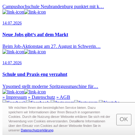
Campushochschule Neubrandenburg punktet mit k…
14.07.2026
Neue Jobs gibt‘s auf dem Markt
Beim Job-Aktionstag am 27. August in Schwerin…
14.07.2026
Schule und Praxis eng verzahnt
Ypsomed stellt moderne Spritzgussmaschine für…
»
Impressum
»
Datenschutz
»
AGB
Wir möchten Ihnen den bestmöglichen Service bieten. Dazu
speichern wir Informationen über Ihren Besuch in sogenann­ten
Cookies. Durch die Nutzung dieser Webseite erklären Sie sich mit der
Redaktion · Graf-Schack-Alle 8 · 19053 Schwerin
OK
Verwendung von Cookies einverstanden. Detaillierte Informationen
Telefon:
0385 - 63 83 281
· Fax: 0385 - 63 83 279 · Mail:
über den Einsatz von Cookies auf dieser Webseite finden Sie in
redaktion@schwerin.live
unserer
Datenschutzerklärung
.