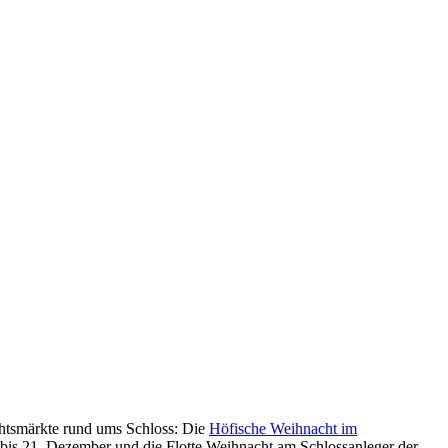
chtsmärkte rund ums Schloss: Die
Höfische Weihnacht im
 bis 21. Dezember und die Flotte Weihnacht am Schlossanleger der