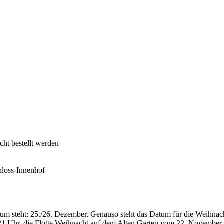
ht bestellt werden
hloss-Innenhof
atum steht: 25./26. Dezember. Genauso steht das Datum für die Weihna
 21 Uhr, die Flotte Weihnacht auf dem Alten Garten vom 22. November