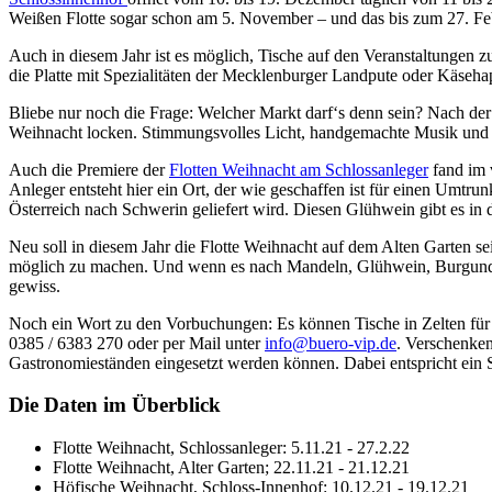
Weißen Flotte sogar schon am 5. November – und das bis zum 27. Febr
Auch in diesem Jahr ist es möglich, Tische auf den Veranstaltungen 
die Platte mit Spezialitäten der Mecklenburger Landpute oder Käseha
Bliebe nur noch die Frage: Welcher Markt darf‘s denn sein? Nach de
Weihnacht locken. Stimmungsvolles Licht, handgemachte Musik und Ku
Auch die Premiere der
Flotten Weihnacht am Schlossanleger
fand im 
Anleger entsteht hier ein Ort, der wie geschaffen ist für einen Um
Österreich nach Schwerin geliefert wird. Diesen Glühwein gibt es in 
Neu soll in diesem Jahr die Flotte Weihnacht auf dem Alten Garten s
möglich zu machen. Und wenn es nach Mandeln, Glühwein, Burgunder-
gewiss.
Noch ein Wort zu den Vorbuchungen: Es können Tische in Zelten für
0385 / 6383 270 oder per Mail unter
info@buero-vip.de
. Verschenken
Gastronomieständen eingesetzt werden können. Dabei entspricht ein
Die Daten im Überblick
Flotte Weihnacht, Schlossanleger: 5.11.21 - 27.2.22
Flotte Weihnacht, Alter Garten; 22.11.21 - 21.12.21
Höfische Weihnacht, Schloss-Innenhof: 10.12.21 - 19.12.21