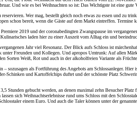
uar. Und wie es bei Weihnachten so ist: Das Wichtigste ist eine gute 
zu reservieren. Wer mag, bestellt gleich noch etwas zu essen und zu 
ppen schon bereit, wenn die Gäste auf dem Markt eintreffen. Termine 
r Premiere 2019 und der coronabedingten Zwangspause im vergangenen 
linarisches laden hier zu einer Auszeit vom Alltag ein und beeindruc
vergangenen Jahr viel Resonanz. Der Blick aufs Schloss ist märchenha
trunk unter Freunden und Kollegen. Und apropos Umtrunk: Auf allen Mä
den Sorten Weiß, Rot und auch in der alkoholfreien Variante als Frücht
ein – sozusagen als Fortführung des Angebots am Schlossanleger. Hier
Schinken und Kartoffelchips duftet und der schönste Platz Schwerins
 3,5 Stunden gebucht werden, an denen maximal zehn Besucher Platz fi
 lassen sich Weihnachtserlebnisse rund ums Schloss mit den Schlossta
 Schlosstaler einem Euro. Und auch die Taler können unter der genann