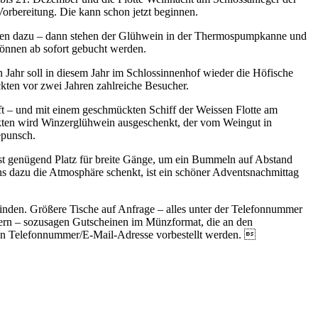
Vorbereitung. Die kann schon jetzt beginnen.
trinken dazu – dann stehen der Glühwein in der Thermospumpkanne und
können ab sofort gebucht werden.
Jahr soll in diesem Jahr im Schlossinnenhof wieder die Höfische
kten vor zwei Jahren zahlreiche Besucher.
ft – und mit einem geschmückten Schiff der Weissen Flotte am
rkten wird Winzerglühwein ausgeschenkt, der vom Weingut in
epunsch.
 ist genügend Platz für breite Gänge, um ein Bummeln auf Abstand
 dazu die Atmosphäre schenkt, ist ein schöner Adventsnachmittag
nden. Größere Tische auf Anfrage – alles unter der Telefonnummer
lern – sozusagen Gutscheinen im Münzformat, die an den
ten Telefonnummer/E-Mail-Adresse vorbestellt werden. 