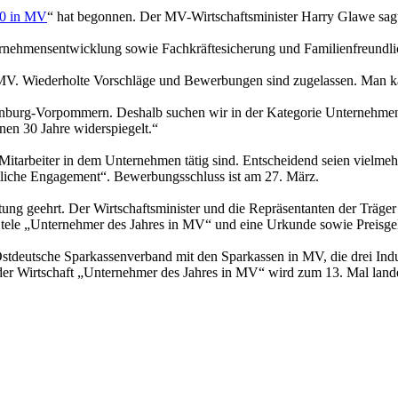
20 in MV
“ hat begonnen. Der MV-Wirtschaftsminister Harry Glawe sag
nehmensentwicklung sowie Fachkräftesicherung und Fa­mi­lien­freundli
MV. Wiederholte Vorschläge und Bewerbungen sind zugelassen. Man kan
klenburg-Vorpommern. Deshalb suchen wir in der Kategorie Unternehm
en 30 Jahre widerspiegelt.“
e Mitarbeiter in dem Unternehmen tätig sind. Entscheidend seien vielme
aftliche Engagement“. Bewerbungsschluss ist am 27. März.
taltung geehrt. Der Wirtschaftsminister und die Repräsentanten der Trä
e Stele „Unternehmer des Jahres in MV“ und eine Urkunde sowie Preisg
 Ostdeutsche Sparkassenverband mit den Sparkassen in MV, die drei 
r Wirtschaft „Unternehmer des Jahres in MV“ wird zum 13. Mal land