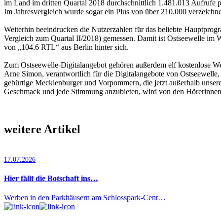
im Land im dritten Quartal 2018 durchschnittlich 1.481.013 Aufrufe 
Im Jahresvergleich wurde sogar ein Plus von über 210.000 verzeichne
Weiterhin beeindrucken die Nut­zerzahlen für das beliebte Hauptpro
Vergleich zum Quartal II/2018) gemessen. Damit ist Ostseewelle im W
von „104.6 RTL“ aus Berlin hinter sich.
Zum Ostseewelle-Digitalangebot gehören außerdem elf kostenlose Web
Arne Simon, verantwortlich für die Digitalangebote von Ostseewelle
gebürtige Mecklenburger und Vorpommern, die jetzt außerhalb unsere
Geschmack und jede Stimmung anzubieten, wird von den Hörerinn
weitere Artikel
17.07.2026
Hier fällt die Botschaft ins…
Werben in den Parkhäusern am Schlosspark-Cent…