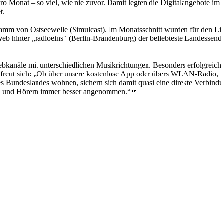
pro Monat – so viel, wie nie zuvor. Damit legten die Digitalangebote i
t.
gramm von Ostseewelle (Simulcast). Im Monatsschnitt wurden für den Li
eb hinter „radioeins“ (Berlin-Brandenburg) der beliebteste Landessend
kanäle mit unterschiedlichen Musikrichtungen. Besonders erfolgreich 
, freut sich: „Ob über unsere kostenlose App oder übers WLAN-Radio,
s Bundeslandes wohnen, sichern sich damit quasi eine direkte Verbind
en und Hörern immer besser angenommen.“