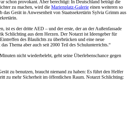
schon provokant. Aber berechtigt: In Deutschland beträgt die
eichter zu machen, wird die
Marienplatz-Galerie
einen weiteren so
 das Gerät in Anwesenheit von Staatssekretärin Sylvia Grimm aus
kretärin.
ist es der dritte AED – und der erste, der an der Außenfassade
rik Schlichting aus dem Herzen. Der Notarzt ist Ideengeber für
Eintreffen des Blaulichts zu überbrücken und eine neue
t das Thema aber auch seit 2000 Teil des Schulunterrichts.“
cht Minuten nicht wiederbelebt, geht seine Überlebenschance gegen
 Gerät zu benutzen, braucht niemand zu haben: Es führt den Helfer
tt zu mehr Sicherheit im öffentlichen Raum. Notarzt Schlichting: