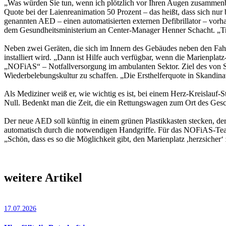
„Was würden Sie tun, wenn ich plötzlich vor Ihren Augen zusammenb
Quote bei der Laienreanimation 50 Prozent – das heißt, dass sich nur 
genannten AED – einen automatisierten externen Defibrillator – vo
dem Gesundheitsministerium an Center-Manager Henner Schacht. „Trau
Neben zwei Geräten, die sich im Innern des Gebäudes neben den Fahr
installiert wird. „Dann ist Hilfe auch verfügbar, wenn die Marienplat
„NOFiAS“ – Notfallversorgung im ambulanten Sektor. Ziel des von Sch
Wiederbelebungskultur zu schaffen. „Die Ersthelferquote in Skandinavi
Als Mediziner weiß er, wie wichtig es ist, bei einem Herz-Kreislauf-S
Null. Bedenkt man die Zeit, die ein Rettungswagen zum Ort des Gesche
Der neue AED soll künftig in einem grünen Plastikkasten stecken, der
automatisch durch die notwendigen Handgriffe. Für das NOFiAS-Team i
„Schön, dass es so die Möglichkeit gibt, den Marienplatz ,herzsiche
weitere Artikel
17.07.2026