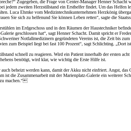
reche?“ Zugegeben, die Frage von Center-Manager Henner Schacht war 
bei jedem zweiten Herzstillstand ein Ersthelfer findet. Um das Helfen l
rhalten. Luca Ehmke vom Medizintechnikunternehmen Herzkönig übergab
en Sie sich zu helfenund Sie können Leben retten“, sagte die Staatsse
stühlen im Erdgeschoss und in den Räumen der Haustechniker befinden, 
z-Galerie geschlossen hat“, sagt Henner Schacht. Damit spricht er Frede
weriner Notfallmedizinern gegründeten Vereins ist, die Zeit bis zum 
en zum Beispiel liegt bei fast 100 Prozent“, sagt Schlichting. „Dort is
tillstand schnell zu reagieren. Wird ein Patient innerhalb der ersten a
hens benötigt, wird klar, wie wichtig die Erste Hilfe ist.
 auch beheizt werden kann, damit der Akku nicht einfriert. Angst, das
st die Zusammenarbeit mit der Marienplatz-Galerie ein weiterer Schri
r‘ zu machen.“