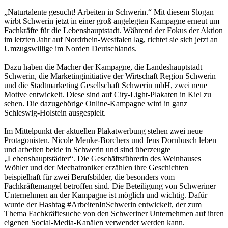
„Naturtalente gesucht! Arbeiten in Schwerin.“ Mit diesem Slogan
wirbt Schwerin jetzt in einer groß angelegten Kampagne erneut um
Fachkräfte für die Lebenshauptstadt. Während der Fokus der Ak­tion
im letzten Jahr auf Nordrhein-Westfalen lag, richtet sie sich jetzt an
Umzugswillige im Norden Deutschlands.
Dazu haben die Macher der Kampagne, die Landeshauptstadt
Schwerin, die Marketinginitiative der Wirtschaft Region Schwerin
und die Stadtmarketing Gesellschaft Schwerin mbH, zwei neue
Motive entwickelt. Diese sind auf City-Light-Plakaten in Kiel zu
sehen. Die dazugehörige Online-Kampagne wird in ganz
Schleswig-Holstein ausgespielt.
Im Mittelpunkt der aktuellen Plakatwerbung stehen zwei neue
Protagonisten. Nicole Menke-Borchers und Jens Dornbusch leben
und arbeiten beide in Schwerin und sind überzeugte
„Lebenshauptstädter“. Die Geschäftsführerin des Weinhauses
Wöhler und der Mechatroniker erzählen ihre Geschichten
beispielhaft für zwei Berufsbilder, die besonders vom
Fachkräftemangel betroffen sind. Die Beteiligung von Schweriner
Unternehmen an der Kampagne ist möglich und wichtig. Dafür
wurde der Hashtag #ArbeitenInSchwerin entwickelt, der zum
Thema Fachkräftesuche von den Schweriner Unternehmen auf ihren
eigenen Social-Media-Kanälen verwendet werden kann.