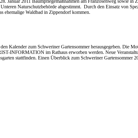
m 28. Januar 2011 Baumpflegemaßnahmen am Franzosenweg sowie in Zip
r Unteren Naturschutzbehörde abgestimmt. Durch den Einsatz von Spez
das ehemalige Waldbad in Zippendorf kommen.
Kalender zum Schweriner Gartensommer herausgegeben. Die Motive 
OURIST-INFORMATION im Rathaus erworben werden. Neue Veranstaltung
arten stattfinden. Einen Überblick zum Schweriner Gartensommer 2011