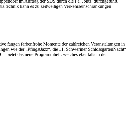
pendorf im Auftrag der SDS durch die Fa. Jolitz durchgeführt.
ialtechnik kann es zu zeitweiligen Verkehrseinschränkungen
fangen farbenfrohe Momente der zahlreichen Veranstaltungen in
en wie der „PfingstJazz“, die „1. Schweriner SchlossgartenNacht“
 bietet das neue Programmheft, welches ebenfalls in der