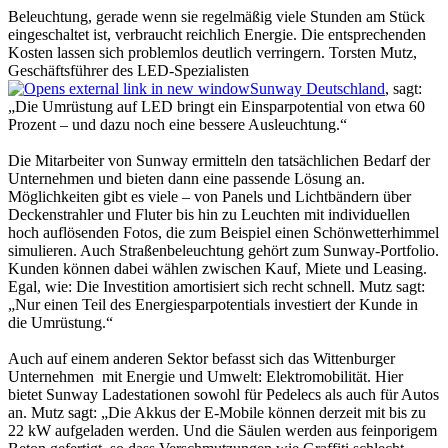
Beleuchtung, gerade wenn sie regelmäßig viele Stunden am Stück
eingeschaltet ist, verbraucht reichlich Ener­gie. Die entsprechenden
Kos­ten lassen sich problemlos deutlich verringern. Torsten Mutz,
Geschäftsführer des LED-Spezialisten
Sunway Deutschland
, sagt:
„Die Umrüs­tung auf LED bringt ein Einsparpotential von etwa 60
Prozent – und dazu noch eine bessere Ausleuchtung.“
Die Mitarbeiter von Sunway ermitteln den tatsächlichen Bedarf der
Unternehmen und bieten dann eine passende Lösung an.
Möglichkeiten gibt es viele – von Panels und Lichtbändern über
Deckenstrahler und Fluter bis hin zu Leuchten mit individuellen
hoch auflösenden Fotos, die zum Beispiel einen Schönwetterhimmel
simulieren. Auch Straßenbeleuchtung gehört zum Sunway-Portfolio.
Kunden können dabei wählen zwischen Kauf, Miete und Leasing.
Egal, wie: Die Investi­tion amortisiert sich recht schnell. Mutz sagt:
„Nur einen Teil des Energiesparpotentials investiert der Kunde in
die Umrüs­tung.“
Auch auf einem anderen Sektor befasst sich das Wittenburger
Unternehmen mit Energie und Umwelt: Elektromobilität. Hier
bietet Sunway Ladestationen sowohl für Pedelecs als auch für Autos
an. Mutz sagt: „Die Akkus der E-Mobile können derzeit mit bis zu
22 kW aufgeladen werden. Und die Säulen werden aus feinporigem