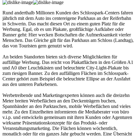
Rund anderthalb Millionen Kunden des Schlosspark-Centers fahren
jährlich mit dem Auto ins centereigene Parkhaus an der Reiferbahn
in Schwerin. Das macht diesen Ort zu einem guten Platz für die
Werbung. Egal, ob es um Plakate, großflächige Aufklaber oder
Banner geht: Hier wecken Botschaften die Aufmerksamkeit vierler
Menschen. Das Gleiche gilt für das Parkhaus am Schloss (Landtag),
das von Touristen gern genutzt wird.
An beiden Standorten bieten sich diverse Möglichkeiten für
auffällige Werbung. Das reicht von Plakatflächen in den Größen A1
und A0 über Leuchtkästen und beleuchtete City-Light-Plakate bis
zum riesigen Banner. Zu den auffälligen Flächen im Schlosspark-
Center gehört zum Beispiel die beleuchtete Ellipse an der Ausfahrt
aus den unteren Parkebenen.
Werbetreibende und Marketingexperten können auch die dreizehn
Meter breiten Werbeflächen an den Deckenträgern buchen,
Spannbänder an den Parktaschen, mobile Werbeflächen und vieles
mehr. Zu den Einzelheiten informieren die Mediaberater von büro
v.i.p. und entwickeln gemeinsam mit ihren Kunden oder Agenturen
wirksame Präsentationskonzepte für das Produkt- oder
Veranstaltungsmarketing. Die Flächen können wöchentlich,
monatlich oder für ein ganzes Jahr gebucht werden. Eine Übersicht