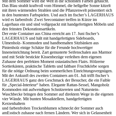
Mit dem Sommer wird die Welt in die schönsten Farben getaucht.
Das Blau strahlt kraftvoll vom Himmel, die hellgelbe Sonne kitzelt
mit ihren wärmenden Strahlen und die Pflanzenwelt präsentiert sich
in den buntesten Farbspielen. Und auch im fischer’s LAGERHAUS
wird es farbenfroh: Zwei Seecontainer treffen in Kürze im
Lagerhaus ein und sind vollgepackt mit handgefertigten Möbeln und
den feinsten Dekorationsartikeln.
Der erste Container aus China erreicht am 17. Juni fischer’s
LAGERHAUS und hält mit handgefertigten Sideboards,
Ulmenholz- Kommoden und handbemalten Sitzbänken aus
Pinienholz einige Schätze für die Freunde hochwertiger
Inneneinrichtung bereit. Zart gemusterte Seifenschalen aus Marmor
und mit Seide bestickte Kissenbezüge verleihen dem eigenen
Zuhause den perfekten Moment ostasiatischen Flairs. Hölzerne
Sortierkästen, praktische Tabletts und faltbare Fruchtkörbe sorgen
für die nötige Ordnung beim sommerlichen Einrichtungsvergnügen.
Mit der Ankunft des zweiten Containers am 01. Juli trifft fischer’s
LAGERHAUS ganz den Geschmack der Besucher, die ein Faible
für „Special-Interieur“ haben. Elegante Rattan-Sessel, Mangoholz
Kommoden mit aufwendigen Schnitzereien und Naturstein-
Waschbecke bringen den Sommer auf direktem Wege in die eigenen
vier Wände. Mit bunten Mosaiktellern, handgefertigten
Kerzenhaltern
und farbenfrohen Trockenblumen schmeckt der Sommer auch
amEsstisch zuhause nach fernen Ländern. Wer sich in Gelassenheit