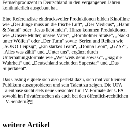
Fernsehproduzent in Deutschland in den vergangenen Jahren
kontinuierlich ausgebaut hat.
Eine Referenzliste eindrucksvoller Produktionen bilden Kinofilme
wie „Der Junge muss an die frische Luft“, „Der Medicus“, „Hanni
& Nanni“ oder „Jesus liebt mich“. Hinzu kommen Produktionen
wie „Unsere Mütter, unsere Väter“, „Bornholmer Straße“, „Nackt
unter Wölfen“ oder „Der Turm“ sowie Serien und Reihen wie
„SOKO Leipzig“, „Ein starkes Team“, „Donna Leon“, „GZSZ“,
„Alles was zählt“ und „Unter uns“, ergänzt durch
Unterhaltungsformate wie „Wer weiß denn sowas?“, „Sag die
Wahrheit“ und „Deutschland sucht den Superstar“ und „Das
Supertalent“.
Das Casting eignete sich also perfekt dazu, sich mal vor kleinem
Publikum auszuprobieren und sein Talent zu zeigen. Die UFA
Talentbase sucht stets neue Gesichter für TV-Formate der UFA –
sowohl im Privatfernsehen als auch bei den öffentlich-rechtlichen
TV-Sendern.
weitere Artikel