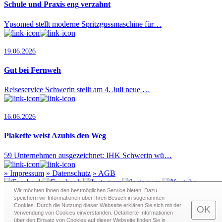
Schule und Praxis eng verzahnt
Ypsomed stellt moderne Spritzgussmaschine für…
19.06.2026
Gut bei Fernweh
Reiseservice Schwerin stellt am 4. Juli neue …
16.06.2026
Plakette weist Azubis den Weg
59 Unternehmen ausgezeichnet: IHK Schwerin wü…
»
Impressum
»
Datenschutz
»
AGB
Wir möchten Ihnen den bestmöglichen Service bieten. Dazu
speichern wir Informationen über Ihren Besuch in sogenann­ten
Cookies. Durch die Nutzung dieser Webseite erklären Sie sich mit der
Redaktion · Graf-Schack-Alle 8 · 19053 Schwerin
OK
Verwendung von Cookies einverstanden. Detaillierte Informationen
Telefon:
0385 - 63 83 281
· Fax: 0385 - 63 83 279 · Mail:
über den Einsatz von Cookies auf dieser Webseite finden Sie in