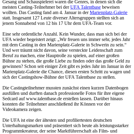
Gesang und Schauspielerei waren die Genres, in denen sich die
meisten Casting-Teilnehmer bei der
UFA Talentbase
beweisen
wollten. Das Casting fand am 4. Januar in der
Marienplatz-Galerie
statt. Insgesamt 127 Leute diverser Altersgruppen stellten sich an
jenem Sonnabend von 12 bis 17 Uhr dem UFA-Team vor.
Eine sehr ordentliche Anzahl. Kein Wunder, dass man sich bei der
UFA wieder begeistert zeigt: „Wir freuen uns immer sehr, jedes Jahr
mit dem Casting in den Marienplatz-Galerie in Schwerin zu sein.“
Und wer träumt nicht davon, seine versteckte Leidenschaft zum
Beruf zu machen, eine Hauptrolle zu spielen, auf einer großen
Bühne zu stehen, die große Liebe zu finden oder das große Geld zu
gewinnen? Schon seit einiger Zeit gibt es jedes Jahr im Januar in der
Marienplatz-Galerie die Chance, diesen ersten Schritt zu wagen und
sich der Castingshow-Bühne der UFA Ta­lent­base zu stellen.
Die Castingteilnehmer mussten zunächst einen kurzen Datenbogen
ausfüllen und durften danach professionelle Fotos für ihre eigene
Sed­card auf www.talentbase.de erstellen lassen. Darüber hinaus
konnten die Teilnehmer anschließend ihr Können vor der
Videokamera zeigen.
Die UFA ist eine der ältesten und profiliertesten deutschen
Unterhaltungsmarken und präsentiert sich heute als leistungsstarker
Programmkreateur, der seine Marktführerschaft als Film- und