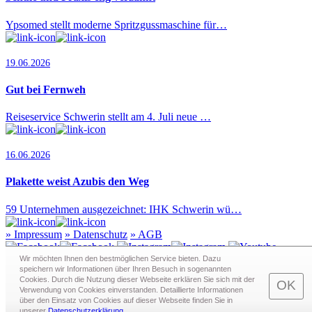
Ypsomed stellt moderne Spritzgussmaschine für…
19.06.2026
Gut bei Fernweh
Reiseservice Schwerin stellt am 4. Juli neue …
16.06.2026
Plakette weist Azubis den Weg
59 Unternehmen ausgezeichnet: IHK Schwerin wü…
»
Impressum
»
Datenschutz
»
AGB
Wir möchten Ihnen den bestmöglichen Service bieten. Dazu
speichern wir Informationen über Ihren Besuch in sogenann­ten
Cookies. Durch die Nutzung dieser Webseite erklären Sie sich mit der
Redaktion · Graf-Schack-Alle 8 · 19053 Schwerin
OK
Verwendung von Cookies einverstanden. Detaillierte Informationen
Telefon:
0385 - 63 83 281
· Fax: 0385 - 63 83 279 · Mail:
über den Einsatz von Cookies auf dieser Webseite finden Sie in
redaktion@schwerin.live
unserer
Datenschutzerklärung
.