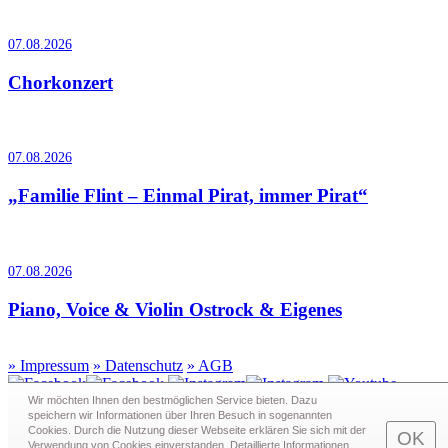
07.08.2026
Chorkonzert
07.08.2026
„Familie Flint – Einmal Pirat, immer Pirat“
07.08.2026
Piano, Voice & Violin Ostrock & Eigenes
»
Impressum
»
Datenschutz
»
AGB
Wir möchten Ihnen den bestmöglichen Service bieten. Dazu
speichern wir Informationen über Ihren Besuch in sogenann­ten
Cookies. Durch die Nutzung dieser Webseite erklären Sie sich mit der
Redaktion · Graf-Schack-Alle 8 · 19053 Schwerin
OK
Verwendung von Cookies einverstanden. Detaillierte Informationen