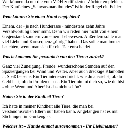
Wir können da nur die vom VDH zertifizierten Züchter empfehlen.
Der Kauf eines „Schwarzmarkthundes” ist in der Regel ein Fehler.
Wem können Sie einen Hund empfehlen?
Einem, der - je nach Hunderasse - mindestens zehn Jahre
Verantwortung übernimmt. Denn wir reden hier nicht von einem
Gegenstand, sondern von einem Lebewesen. Außerdem sollte man
viel Liebe und Konsequenz „übrig” haben. Das sollte man immer
beachten, wenn man sich für ein Tier entscheidet.
Was bekommen Sie persönlich von den Tieren zurück?
Ganz viel Zuneigung, Freude, wunderschöne Stunden auf den
Spaziergängen bei Wind und Wetter. Aber auch dreckige Klamotten
... Spaß beiseite. Ein Tier interessiert nicht, wie du aussiehst, ob du
Geld hast, ob du Probleme hast. Ein Tier nimmt dich so, wie du bist
- ohne Wenn und Aber! Ist das nicht schön?
Hatten Sie in der Kindheit Tiere?
Ich hatte in meiner Kindheit alle Tiere, die man bei
verständnisvollen Eltern nur haben kann. Angefangen hat es mit
Stichlingen im Gurkenglas.
Welches ist – Hunde einmal ausgenommen - Ihr Lieblingstier?