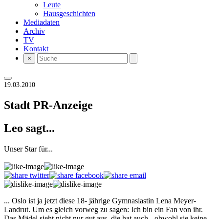
Leute
Hausgeschichten
Mediadaten
Archiv
TV
Kontakt
×
19.03.2010
Stadt
PR-Anzeige
Leo sagt...
Unser Star für...
... Oslo ist ja jetzt diese 18- jährige Gymnasiastin Lena Meyer-
Landrut. Um es gleich vorweg zu sagen: Ich bin ein Fan von ihr.
Das Mädel sieht nicht nur gut aus, die hat auch - obwohl sie keine