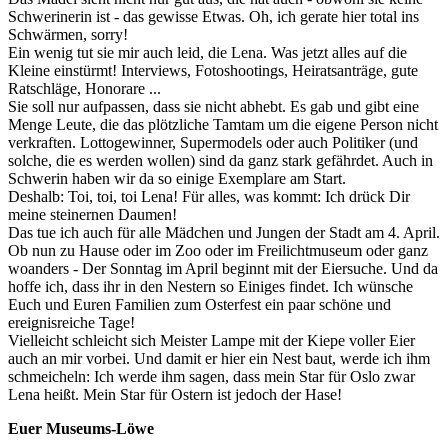
Schwerinerin ist - das gewisse Etwas. Oh, ich gerate hier total ins
Schwärmen, sorry!
Ein wenig tut sie mir auch leid, die Lena. Was jetzt alles auf die
Kleine einstürmt! Interviews, Fotoshootings, Heiratsanträge, gute
Ratschläge, Honorare ...
Sie soll nur aufpassen, dass sie nicht abhebt. Es gab und gibt eine
Menge Leute, die das plötzliche Tamtam um die eigene Person nicht
verkraften. Lottogewinner, Supermodels oder auch Politiker (und
solche, die es werden wollen) sind da ganz stark gefährdet. Auch in
Schwerin haben wir da so einige Exemplare am Start.
Deshalb: Toi, toi, toi Lena! Für alles, was kommt: Ich drück Dir
meine steinernen Daumen!
Das tue ich auch für alle Mädchen und Jungen der Stadt am 4. April.
Ob nun zu Hause oder im Zoo oder im Freilichtmuseum oder ganz
woanders - Der Sonntag im April beginnt mit der Eiersuche. Und da
hoffe ich, dass ihr in den Nestern so Einiges findet. Ich wünsche
Euch und Euren Familien zum Osterfest ein paar schöne und
ereignisreiche Tage!
Vielleicht schleicht sich Meister Lampe mit der Kiepe voller Eier
auch an mir vorbei. Und damit er hier ein Nest baut, werde ich ihm
schmeicheln: Ich werde ihm sagen, dass mein Star für Oslo zwar
Lena heißt. Mein Star für Ostern ist jedoch der Hase!
Euer Museums-Löwe