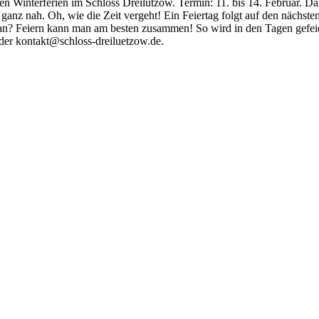
en Winterferien im Schloss Dreilützow. Termin: 11. bis 14. Februar. D
ch ganz nah. Oh, wie die Zeit vergeht! Ein Feiertag folgt auf den nächste
n? Feiern kann man am besten zusammen! So wird in den Tagen gefeiert
der kontakt@schloss-dreiluetzow.de.