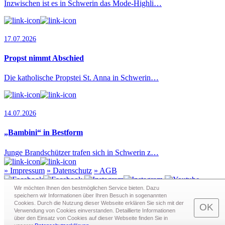
Inzwischen ist es in Schwerin das Mode-Highli…
17.07.2026
Propst nimmt Abschied
Die katholische Propstei St. Anna in Schwerin…
14.07.2026
„Bambini“ in Bestform
Junge Brandschützer trafen sich in Schwerin z…
»
Impressum
»
Datenschutz
»
AGB
Wir möchten Ihnen den bestmöglichen Service bieten. Dazu
speichern wir Informationen über Ihren Besuch in sogenann­ten
Cookies. Durch die Nutzung dieser Webseite erklären Sie sich mit der
Redaktion · Graf-Schack-Alle 8 · 19053 Schwerin
OK
Verwendung von Cookies einverstanden. Detaillierte Informationen
Telefon:
0385 - 63 83 281
· Fax: 0385 - 63 83 279 · Mail:
über den Einsatz von Cookies auf dieser Webseite finden Sie in
redaktion@schwerin.live