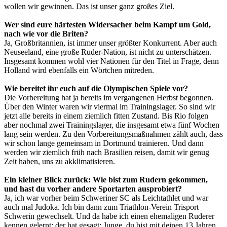
wollen wir gewinnen. Das ist unser ganz großes Ziel.
Wer sind eure härtesten Widersacher beim Kampf um Gold,
nach wie vor die Briten?
Ja, Großbritannien, ist immer unser größter Konkurrent. Aber auch
Neuseeland, eine große Ruder-Nation, ist nicht zu unterschätzen.
Insgesamt kommen wohl vier Nationen für den Titel in Frage, denn
Holland wird ebenfalls ein Wörtchen mitreden.
Wie bereitet ihr euch auf die Olympischen Spiele vor?
Die Vorbereitung hat ja bereits im vergangenen Herbst begonnen.
Über den Winter waren wir viermal im Trainingslager. So sind wir
jetzt alle bereits in einem ziemlich fitten Zustand. Bis Rio folgen
aber nochmal zwei Trainingslager, die insgesamt etwa fünf Wochen
lang sein werden. Zu den Vorbereitungsmaßnahmen zählt auch, dass
wir schon lange gemeinsam in Dortmund trainieren. Und dann
werden wir ziemlich früh nach Brasilien reisen, damit wir genug
Zeit haben, uns zu akklimatisieren.
Ein kleiner Blick zurück: Wie bist zum Rudern gekommen,
und hast du vorher andere Sportarten ausprobiert?
Ja, ich war vorher beim Schweriner SC als Leichtathlet und war
auch mal Judoka. Ich bin dann zum Triathlon-Verein Trisport
Schwerin gewechselt. Und da habe ich einen ehemaligen Ruderer
kennen gelernt; der hat gesagt: Junge, du bist mit deinen 13 Jahren