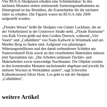
Vier BUGA-Skulpturen erhalten eine Schönheitskur: In den
nächsten Monaten stehen umfassende Sanierungsmaßnahmen an.
Hintergrund ist das Bemühen, die Kunstobjekte für die nächsten
Jahre zu erhalten. Die Figuren waren im BUGA-Jahr 2009
aufgestellt worden.
„Florales Wesen“ heißt die Skulptur von Günter Luckhaus, die an
der Verkehrsinsel in der Güstrower Straße steht. „Florale Harmonie“
von Raik Vicent grüßt auf dem Großen Dreesch, während „Vier
Vasen“ und „Callablüten“ von Nado Kallweit in Wüstmark und am
Mueßer Berg zu finden sind. Aufgrund von jahrelangen
Witterungseinflüssen und den damit verbundenen Schäden am
Naturwerkstoff Holz sowie an den verarbeiteten Materialien müssen
jetzt Spezialisten ran: „Die Arbeiten umfassen Tischler- und
Malerarbeiten sowie notwendige Nachbauten. Die Objekte werden
in den kommenden Monaten nacheinander abgebaut und jeweils für
mehrere Wochen in Werkstätten saniert“, sagt Schwerins
Kulturdezernent Silvio Horn. Los geht es mit der Skulptur
„Callablüten“.
weitere Artikel