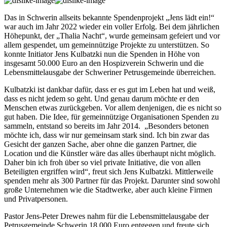
Das in Schwerin allseits bekannte Spendenprojekt „Jens lädt ein!“
war auch im Jahr 2022 wieder ein voller Erfolg. Bei dem jährlichen
Höhepunkt, der „Thalia Nacht“, wurde gemeinsam gefeiert und vor
allem gespendet, um gemeinnützige Projekte zu unterstützen. So
konnte Initiator Jens Kulbatzki nun die Spenden in Höhe von
insgesamt 50.000 Euro an den Hospizverein Schwerin und die
Lebensmittelausgabe der Schweriner Petrusgemeinde überreichen.
Kulbatzki ist dankbar dafür, dass er es gut im Leben hat und weiß,
dass es nicht jedem so geht. Und genau darum möchte er den
Menschen etwas zurückgeben. Vor allem denjenigen, die es nicht so
gut haben. Die Idee, für gemeinnützige Organisationen Spenden zu
sammeln, entstand so bereits im Jahr 2014. „Besonders betonen
möchte ich, dass wir nur gemeinsam stark sind. Ich bin zwar das
Gesicht der ganzen Sache, aber ohne die ganzen Partner, die
Location und die Künstler wäre das alles überhaupt nicht möglich.
Daher bin ich froh über so viel private Initiative, die von allen
Beteiligten ergriffen wird“, freut sich Jens Kulbatzki. Mittlerweile
spenden mehr als 300 Partner für das Projekt. Darunter sind sowohl
große Unternehmen wie die Stadtwerke, aber auch kleine Firmen
und Privatpersonen.
Pastor Jens-Peter Drewes nahm für die Lebensmittelausgabe der
Petrusgemeinde Schwerin 18.000 Euro entgegen und freute sich