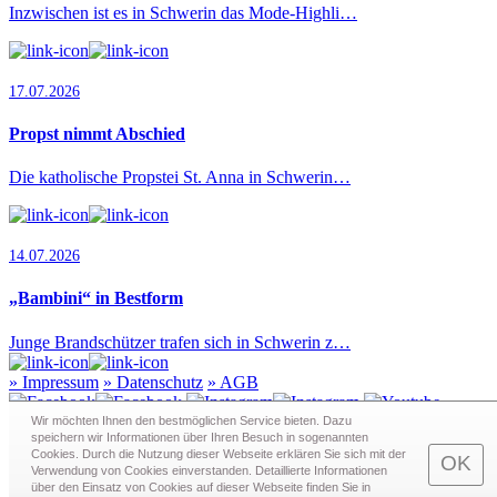
Inzwischen ist es in Schwerin das Mode-Highli…
17.07.2026
Propst nimmt Abschied
Die katholische Propstei St. Anna in Schwerin…
14.07.2026
„Bambini“ in Bestform
Junge Brandschützer trafen sich in Schwerin z…
»
Impressum
»
Datenschutz
»
AGB
Wir möchten Ihnen den bestmöglichen Service bieten. Dazu
speichern wir Informationen über Ihren Besuch in sogenann­ten
Cookies. Durch die Nutzung dieser Webseite erklären Sie sich mit der
Redaktion · Graf-Schack-Alle 8 · 19053 Schwerin
OK
Verwendung von Cookies einverstanden. Detaillierte Informationen
Telefon:
0385 - 63 83 281
· Fax: 0385 - 63 83 279 · Mail:
über den Einsatz von Cookies auf dieser Webseite finden Sie in