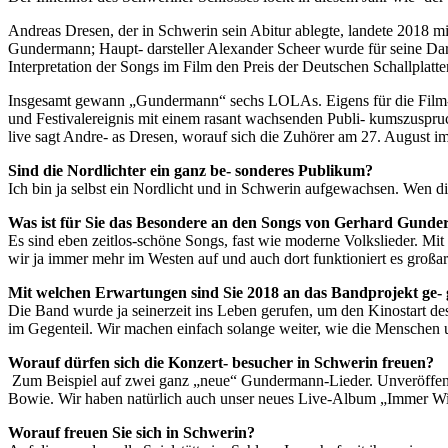
Andreas Dresen, der in Schwerin sein Abitur ablegte, landete 2018 
Gundermann; Haupt- darsteller Alexander Scheer wurde für seine Dar
Interpretation der Songs im Film den Preis der Deutschen Schallplatte
Insgesamt gewann „Gundermann“ sechs LOLAs. Eigens für die Film- p
und Festivalereignis mit einem rasant wachsenden Publi- kumszuspruc
live sagt Andre- as Dresen, worauf sich die Zuhörer am 27. August im
Sind die Nordlichter ein ganz be- sonderes Publikum?
Ich bin ja selbst ein Nordlicht und in Schwerin aufgewachsen. Wen die
Was ist für Sie das Besondere an den Songs von Gerhard Gund
Es sind eben zeitlos-schöne Songs, fast wie moderne Volkslieder. Mit 
wir ja immer mehr im Westen auf und auch dort funktioniert es großa
Mit welchen Erwartungen sind Sie 2018 an das Bandprojekt ge-
Die Band wurde ja seinerzeit ins Leben gerufen, um den Kinostart des
im Gegenteil. Wir machen einfach solange weiter, wie die Menschen u
Worauf dürfen sich die Konzert- besucher in Schwerin freuen?
Zum Beispiel auf zwei ganz „neue“ Gundermann-Lieder. Unveröffent-
Bowie. Wir haben natürlich auch unser neues Live-Album „Immer W
Worauf freuen Sie sich in Schwerin?