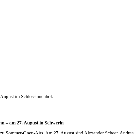
 August im Schlossinnenhof.
n – am 27. August in Schwerin
er zu Sommer-Open-Airs. Am 27. August sind Alexander Scheer, Andrea