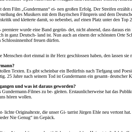
mit dem Film „Gundermann“ ei- nen großen Erfolg. Der Streifen erzähl
stellung des Musikers mit dem Bayrischen Filmpreis und dem Deutschen
nkritik und kletterte damit, so nebenbei, auf einen Platz unter den To
remiere wurde eine Band gegrün- det, nicht ahnend, dass daraus ein 
h in ganz Deutsch- land ist. Nun auch an einem der schönsten Orte Sc
 Schlossinnenhof freuen dürfen.
 Menschen dort einmal in ihr Herz geschlossen haben, den lassen sie ni
ermann?
tollen Texten. Es gibt scheinbar ein Bedürfnis nach Tiefgang und Poesie
rtig. 25 Jahre nach seinem Tod ist Gundermann ein gesamt- deutscher K
 gangen und was ist daraus geworden?
 Gundermann-Filmes zu be- gleiten. Erstaunlicherweise hat das Publiku
ns hören wollen.
 lichte Originaltexte, die unser Gi- tarrist Jürgen Ehle neu vertont
ieder Nie Genug“ im Gepäck.