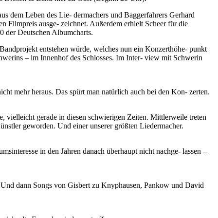
t aus dem Leben des Lie- dermachers und Baggerfahrers Gerhard
 Filmpreis ausge- zeichnet. Außerdem erhielt Scheer für die
p 20 der Deutschen Albumcharts.
Bandprojekt entstehen würde, welches nun ein Konzerthöhe- punkt
hwerins – im Innenhof des Schlosses. Im Inter- view mit Schwerin
cht mehr heraus. Das spürt man natürlich auch bei den Kon- zerten.
, vielleicht gerade in diesen schwierigen Zeiten. Mittlerweile treten
ünstler geworden. Und einer unserer größten Liedermacher.
msinteresse in den Jahren danach überhaupt nicht nachge- lassen –
 hat. Und dann Songs von Gisbert zu Knyphausen, Pankow und David