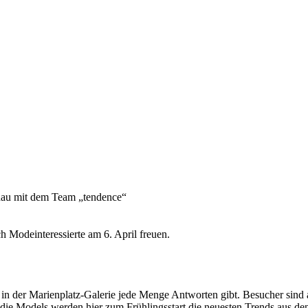
chau mit dem Team „tendence“
h Modeinteressierte am 6. April freuen.
il in der Marienplatz-Galerie jede Menge Antworten gibt. Besucher si
ie Models werden hier zum Frühlingsstart die neuesten Trends aus de