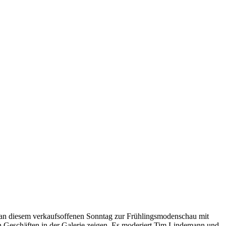
nd an diesem verkaufsoffenen Sonntag zur Frühlingsmodenschau mit
n Geschäften in der Galerie zeigen. Es moderiert Tim Lindemann und