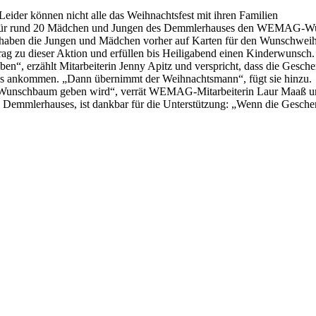
. Leider können nicht alle das Weihnachtsfest mit ihren Familien
l für rund 20 Mädchen und Jungen des Demmlerhauses den WEMAG‑Wu
se haben die Jungen und Mädchen vorher auf Karten für den Wunschwei
ag zu dieser Aktion und erfüllen bis Heiligabend einen Kinderwunsch
n“, erzählt Mitarbeiterin Jenny Apitz und verspricht, dass die Gesch
s ankommen. „Dann übernimmt der Weihnachtsmann“, fügt sie hinzu.
n Wunschbaum geben wird“, verrät WEMAG-Mitarbeiterin Laur Maaß und 
 Demmlerhauses, ist dankbar für die Unterstützung: „Wenn die Gesch