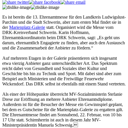
Es ist bereits die 13. Ehrenamtmesse für den Landkreis Ludwigslust-
Parchim und die Stadt Schwerin, aber zum ersten Mal findet sie in
der
Marienplatz-Galerie
statt. Organisiert wird die Messe vom
DRK-Kreisverband Schwerin. Karin Hoffmann,
Ehrenamtskoordinatorin beim DRK Schwerin, sagt: „Es geht uns
darum, ehrenamtlich Engagierte zu finden, aber auch den Austausch
und die Zusammenarbeit der Anbieter zu fördern.“
Auf mehreren Etagen in der Galerie präsentieren sich insgesamt
etwa vierzig Anbieter ganz unterschiedlicher Art. Das Spektrum
reicht dabei von Gesundheit und Soziales über Kultur und
Geschichte bis hin zu Technik und Sport. Mit dabei sind aber zum
Beispiel auch Ministerien und die Freiwillige Feuerwehr
Wickendorf. Das DRK selbst ist ebenfalls mit einem Stand vertreten.
Als einer der Höhepunkte überreicht MV-Sozialministerin Stefanie
Drese zur Eröffnung an mehrere Anbieter Ehrenamtsdiplome.
Außerdem ist für die Besucher der Messe ein Gewinnspiel geplant,
bei dem es Gutscheine für die Marienplatz-Galerie zu ergattern gilt.
Die Ehrenamtmesse findet am Sonnabend, 22. Februar, von 10 bis
17 Uhr statt. Schirmherrin ist auch in diesem Jahr MV-
Ministerpräsidentin Manuela Schwesig.